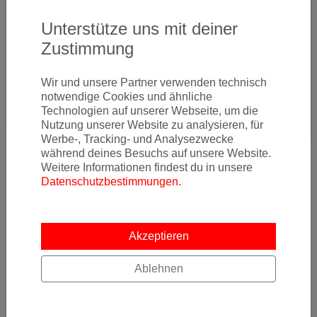
Unterstütze uns mit deiner
Zustimmung
Wir und unsere Partner verwenden technisch
notwendige Cookies und ähnliche
Technologien auf unserer Webseite, um die
Nutzung unserer Website zu analysieren, für
Werbe-, Tracking- und Analysezwecke
während deines Besuchs auf unsere Website.
Weitere Informationen findest du in unsere
Datenschutzbestimmungen
.
Akzeptieren
Ablehnen