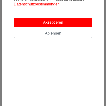
Datenschutzbestimmungen
.
Akzeptieren
Ablehnen