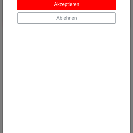
Akzeptieren
Ablehnen