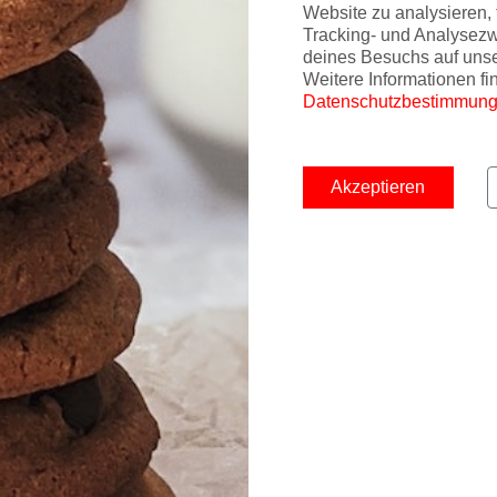
Website zu analysieren, 
Tracking- und Analysez
deines Besuchs auf uns
Weitere Informationen fi
Datenschutzbestimmun
Zu den Kreditkarten
Akzeptieren
Zu den Mietwägen