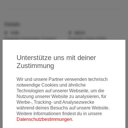
Details
VON
NACH
Flughafen Amsterdam Schiphol
Flughafen Dubai (DXB)
(AMS)
27.07.2023 - 02.08.2023 (ab 1313 EUR)
Zum Deal
Unterstütze uns mit deiner
Zustimmung
Wir und unsere Partner verwenden technisch
Aktivitäten
notwendige Cookies und ähnliche
Technologien auf unserer Webseite, um die
Nutzung unserer Website zu analysieren, für
Werbe-, Tracking- und Analysezwecke
während deines Besuchs auf unsere Website.
Passende Kreditkarten zum Deal
Weitere Informationen findest du in unsere
Datenschutzbestimmungen
.
Zu den Kreditkarten