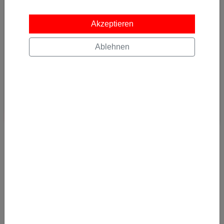
Akzeptieren
Ablehnen