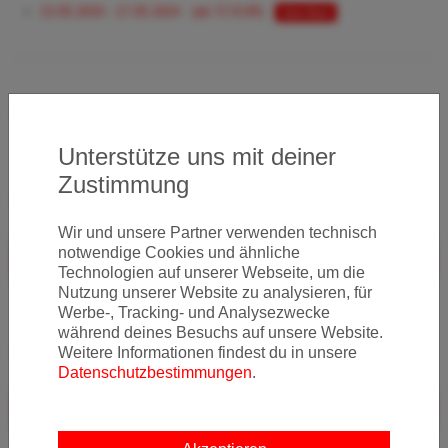
13.05.2024 - 17.05.2024 (ab 72 EUR)
Zum Deal
Aktivitäten
Unterstütze uns mit deiner
Zustimmung
Passende Kreditkarten zum Deal
Wir und unsere Partner verwenden technisch
notwendige Cookies und ähnliche
Zu den Kreditkarten
Technologien auf unserer Webseite, um die
Nutzung unserer Website zu analysieren, für
Werbe-, Tracking- und Analysezwecke
während deines Besuchs auf unsere Website.
Passender Mietwagen zum Deal
Weitere Informationen findest du in unsere
Datenschutzbestimmungen
.
Zu den Mietwägen