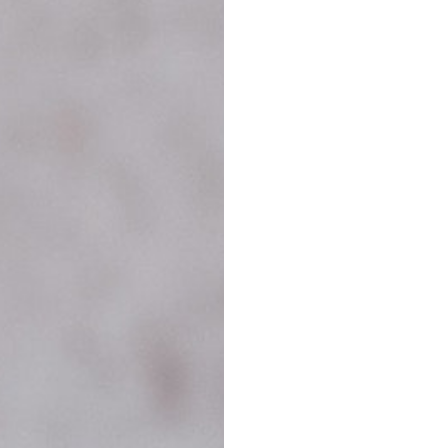
dernen Airbus A330neo ein.
pen
treckenflugzeugen bei Urlaubern und Vielfliegern.
omy Zero