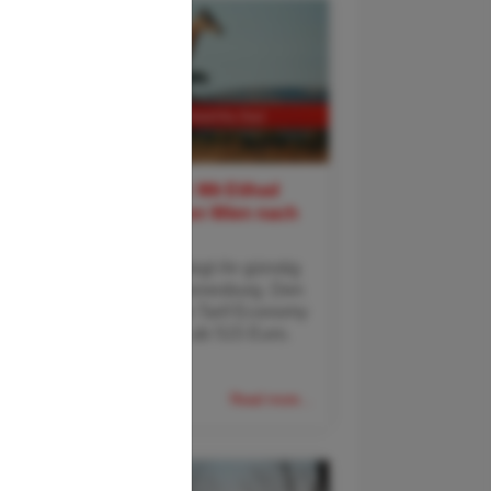
Südafrika-Flugdeal: Mit Etihad
Airways ab 515 € von Wien nach
Johannesburg
Mit Etihad Airways fliegt ihr günstig
von Wien nach Johannesburg. Den
Hin- und Rückflug im Tarif Economy
Basic gibt es bereits ab 515 Euro.
Verfügbare Reis
Read more...