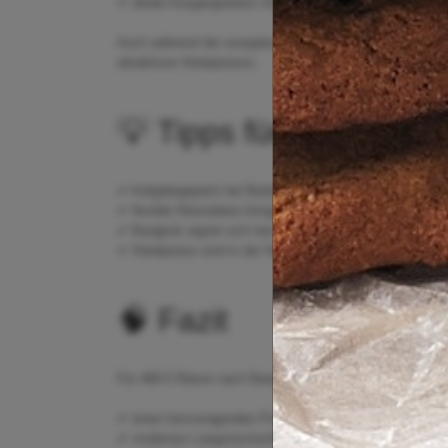
✔ ideale Ausgangsbasis für Reisen nach Phuket, Krabi 
Auch während der europäischen Sommermonate bietet Tha
attraktiven Hotelpreisen.
💡 Tipps für diesen Dea
✔ Aufgabegepäck bei Bedarf frühzeitig hinzubuchen
✔ flexible Reisedaten bringen oft die besten Preise
✔ Bangkok eignet sich hervorragend als Startpunkt für 
✔ Hotelpreise sind in der Nebensaison häufig deutlich gü
🧠 Fazit
Für 468 € Return nach Bangkok bekommt ihr:
✔ einen hervorragenden Preis für Südostasien
✔ modernes Langstreckenfluggerät vom Typ Airbus A33