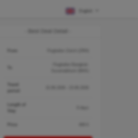
English
- Best Deal Detail -
From
Flughafen Zürich (ZRH)
Flughafen Bangkok-
To
Suvarnabhumi (BKK)
Travel
15.06.2026 - 23.06.2026
period
Length of
8 days
Stay
Price
468 €