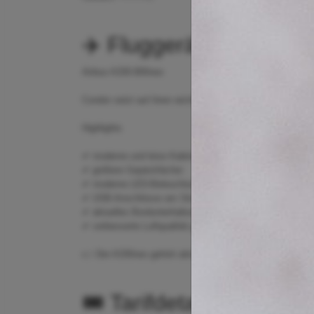
✈️ Fluggerät
Airbus A330-900neo
Condor setzt auf ihren wichtigsten Langstrecken den mo
Highlights
✔ moderne und leise Kabine
✔ größere Gepäckfächer
✔ moderne LED-Beleuchtung
✔ USB-Anschlüsse am Sitz
✔ aktuelles Bordunterhaltungssystem
✔ verbesserte Luftqualität gegenüber älteren Flugzeugty
👉 Der A330neo gehört aktuell zu den beliebtesten Langs
🎟️ Tarifdetails – Econ