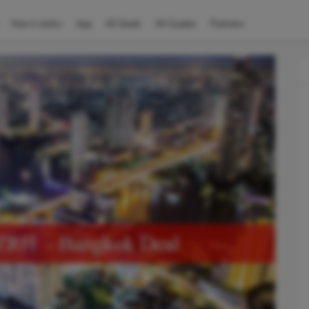
How it works
App
All Deals
All Guides
Partners