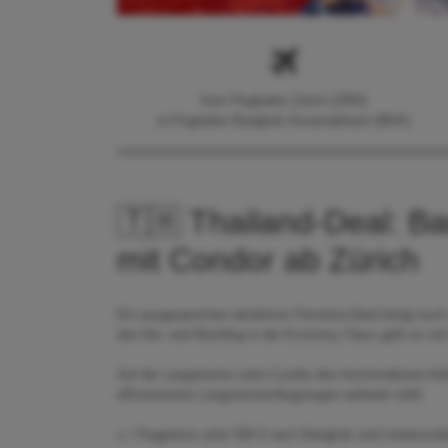
from Flughafen Zürich (ZRH)
to Flughafen Bangkok-Suvarnabhumi (BKK)
🇹🇭 Thailand-Deal: B
mit Condor ab Zürich
Ein ausgesprochen attraktiver Fernreise-Deal bringt euch
den Hin- und Rückflug in der Economy Class geht es mit
Auf der Langstrecke setzt Condor den hochmodernen Airb
effizientesten Langstreckenflugzeugen weltweit zählt.
👉 Flugpreise unter 500 € nach Bangkok sind insbeson