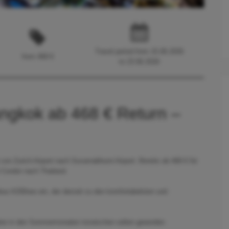
Travel period from 15.06.2026
from 468 €
to 23.06.2026
angkok ab 468 € Return –
 von Zurich Airport nach Suvarnabhumi Airport. Bereits ab 468 € für
 Condor nach Thailand.
us A330neo ein, der derzeit zu den komfortabelsten und
dere in den Sommermonaten inzwischen selten geworden.