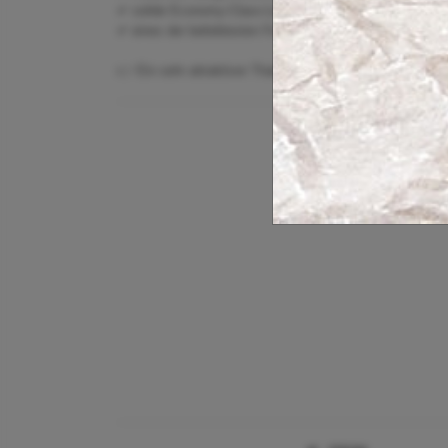
✔ solide Economy-Class-Leistungen
✔ eines der beliebtesten Fernreiseziele weltweit
👉 Ein sehr attraktiver Thailand-Deal mit Condor für Re