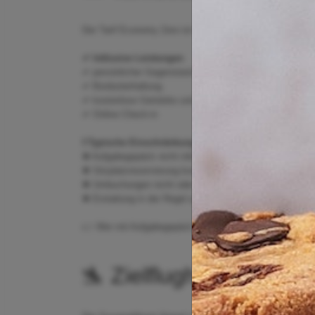
Der Tarif Economy Zero ist der günstigste Langstreckenta
✔ Inklusive Leistungen
✔ persönlicher Gegenstand für die Kabine
✔ Bordunterhaltung
✔ kostenlose Getränke und Mahlzeiten auf der Langstre
✔ Online Check-in
❗ Typische Einschränkungen
✖ Aufgabegepäck nicht inklusive
✖ Sitzplatzreservierung kostenpflichtig
✖ Umbuchungen nicht oder nur sehr eingeschränkt mögl
✖ Erstattung in der Regel ausgeschlossen
👉 Wer mit Aufgabegepäck reist, sollte die Kosten für Z
🛬 Zielflughafen: Bang