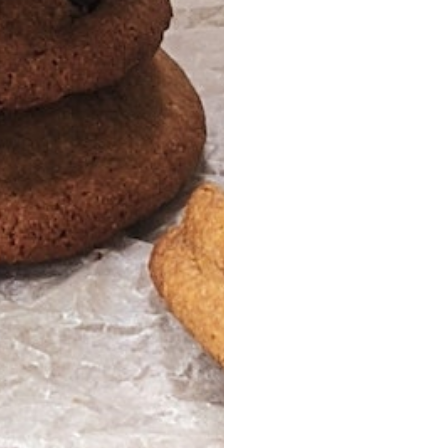
oder Koh Samui
iland zahlreiche Regionen mit guten Reisemöglichkeiten und
l
eine Rundreise durch Südostasien
nstiger als im Winter
0neo