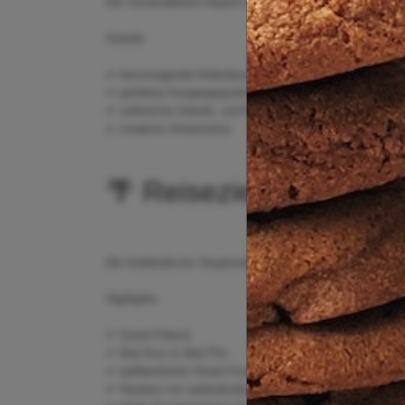
Der Suvarnabhumi Airport ist das wichtigste internationa
Vorteile
✔ hervorragende Anbindung an die Innenstadt
✔ perfekter Ausgangspunkt für Rundreisen
✔ zahlreiche Inlands- und Regionalverbindungen
✔ moderne Infrastruktur
🌴 Reiseziel: Thailand
Die thailändische Hauptstadt Bangkok gehört zu den belie
Highlights
✔ Grand Palace
✔ Wat Arun & Wat Pho
✔ weltberühmte Street-Food-Szene
✔ Skybars mit spektakulären Ausblicken