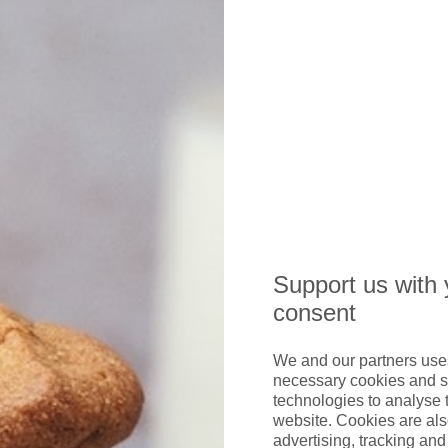
rif von Condor.
cke
ich
Support us with 
consent
usatzleistungen vor der Buchung berücksichtigen.
We and our partners uses
necessary cookies and s
kok (BKK)
technologies to analyse 
website. Cookies are als
advertising, tracking and