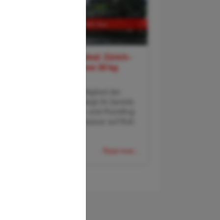
Qatar Airways Flugdeal: Zürich–
Bali ab 599 € inklusive 30 kg
Gepäck
Mit Qatar Airways , Mitglied der
Oneworld Alliance, fliegt ihr bereits
ab 599 € für den Hin- und Rückflug
von Zürich nach Denpasar auf Bali.
Die Verbindung
Read more...