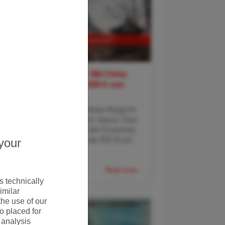
Südkorea-Flugdeal: Mit China
Eastern Airlines ab 450 € von
Wien nach Seoul
Mit China Eastern Airlines fliegt ihr
günstig von Wien nach Seoul. Den
Hin- und Rückflug in der Economy
Class gibt es bereits ab 450 Euro.
your
Verfügbare Reise
Read more...
 technically
imilar
the use of our
o placed for
 analysis