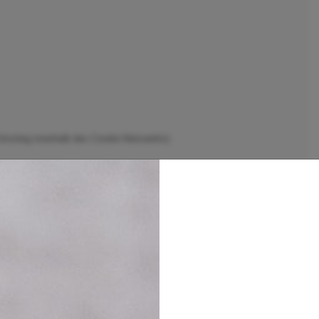
 Umstieg innerhalb des Condor-Netzwerks)