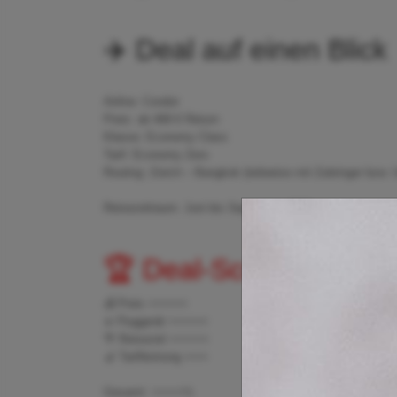
✈️ Deal auf einen Blick
Airline: Condor
Preis: ab 468 € Return
Klasse: Economy Class
Tarif: Economy Zero
Routing: Zürich – Bangkok (teilweise mit Zubringer bzw.
Reisezeitraum: Juni bis September 2026
🏆 Deal-Score
💰 Preis ⭐⭐⭐⭐⭐
✈️ Fluggerät ⭐⭐⭐⭐⭐
🌴 Reiseziel ⭐⭐⭐⭐⭐
💺 Tarifleistung ⭐⭐⭐
Gesamt: ⭐⭐⭐⭐½