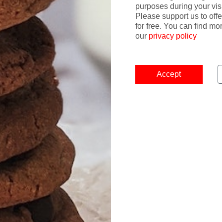
le Drehkreuz Thailands.
purposes during your visi
Please support us to offe
for free. You can find mo
our
privacy policy
Accept
btesten Fernreisezielen weltweit.