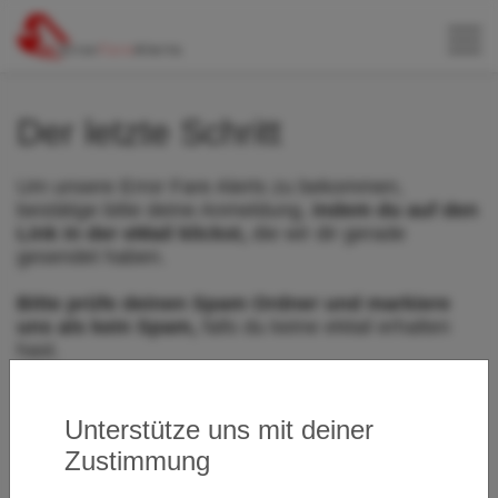
Der letzte Schritt
Um unsere Error Fare Alerts zu bekommen,
bestätige bitte deine Anmeldung,
indem du auf den
Link in der eMail klickst,
die wir dir gerade
gesendet haben.
Bitte prüfe deinen Spam Ordner und markiere
uns als kein Spam,
falls du keine eMail erhalten
hast.
Unterstütze uns mit deiner
Zustimmung