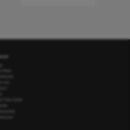
out
og
e Deals
telsuche
er uns
esse
Q
or Fare Guide
ntakt
tenschutz
pressum