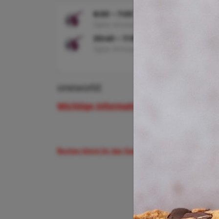
oneworld:
Wichtige Informationen zur Oneworld-Al
Buchen könnt ihr das Ganze hier.