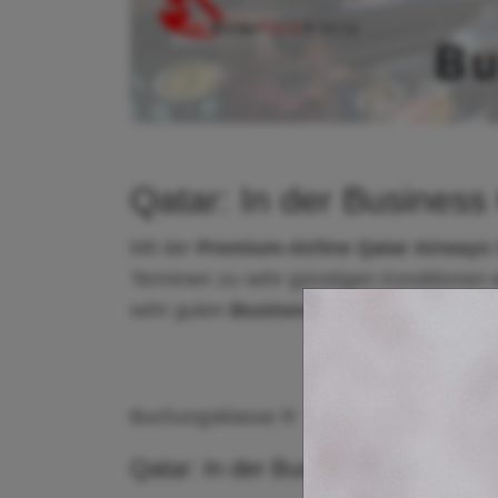
Qatar: In der Busines
Mit der
Premium-Airline
Qatar Airways
Terminen zu sehr günstigen Konditionen
sehr guten
Business Class
der Golf-Airl
Buchungsklasse R
Qatar: In der Business Class von