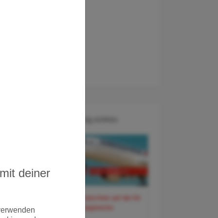
Recent Blog entries
mit deiner
60 Euro Gutschein auf der Air
France Langstrecke
 verwenden