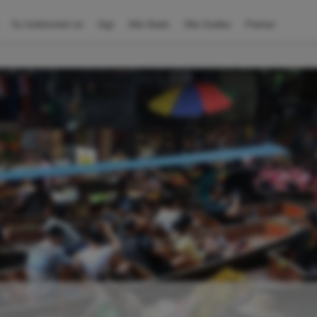
So funktioniert es
App
Alle Deals
Alle Guides
Partner