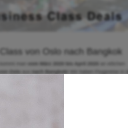
s Class von Oslo nach Bangkok
kommt man
vom März 2020 bis April 2020
an etlichen
von
Oslo
aus
nach Bangkok!
Wir haben Flugpreise in 
ine bereits ab günstigen
1.341 Euro
festgestellt.
 Oslo nach Bangkok - Buchungsbeispiel