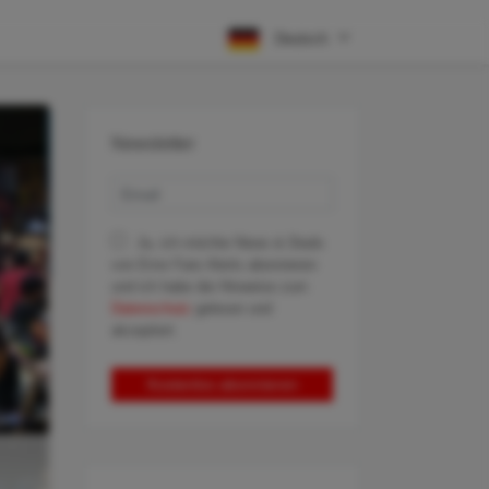
Deutsch
Newsletter
Ja, ich möchte News & Deals
von Error Fare Alerts abonnieren
und ich habe die Hinweise zum
Datenschutz
gelesen und
akzeptiert.
Kostenlos abonnieren