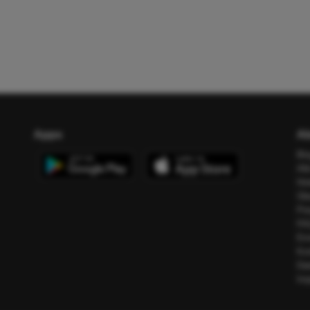
Apps
Ab
Bl
All
Ho
Üb
Pr
FA
Err
Ko
Da
Im