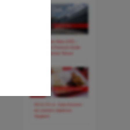
✈️ Flughafen Wien (VIE) –
Der smarte Premium-Guide
für entspanntes Reisen
DO & CO vs. Gate-Gourmet -
ein ziemlich objektiver
Vergleich