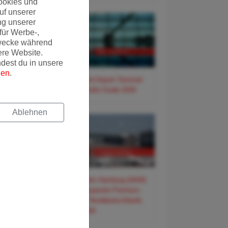
ookies und
uf unserer
ng unserer
für Werbe-,
wecke während
ere Website.
ndest du in unsere
gen
.
✈️ Frankfurt Airport Terminal
3 – Der große Guide 2026
Ablehnen
✈️ Flughafen Hamburg (HAM)
– Der entspannte Premium-
Guide für Norddeutschlands
Tor zur Welt