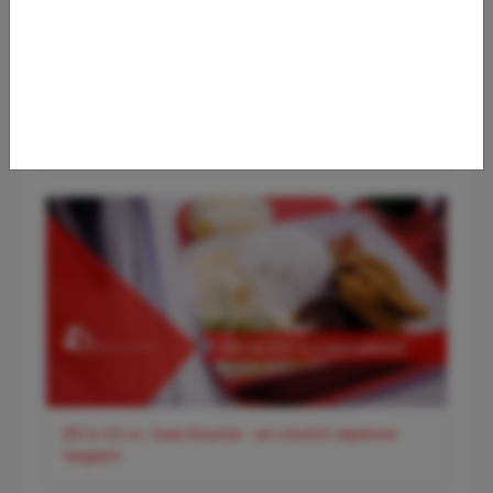
✈️ Flughafen Wien (VIE) – Der smarte Premium-Guide für
entspanntes Reisen
DO & CO vs. Gate-Gourmet - ein ziemlich objektiver
Vergleich