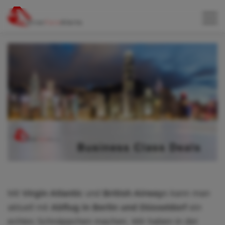
Mit
Virgin Atlantic
und
British Airway
s kann man
aktuell mit
Abflug in Berlin und Düsseldorf
ein
echtes Schnäppchen machen. Wir haben in der