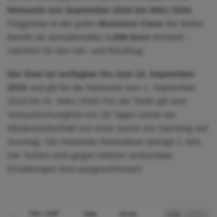
Reisezeit von September 2019 bis März 2020
Flugpreise in der guten
Business Class
der Briten
bereits ab sensationellen
1.696 Euro
ermittelt -
natürlich für den Hin- und Rückflug!
Der Deal ist verfügbar bis zum 16. September
2019
und gilt für die Reisezeit vom 1. September
2019 bis 31. März 2020! Für die Tarife gilt eine
Vorausbuchungfrist von 28 Tagen sowie ein
Mindestaufenthalt von einer Nacht von Samstag auf
Sonntag. Die maximale Reisedauer beträgt 1 Jahr.
Die Tickets sind gegen Gebühr umbuchbar.
Erstattungen sind ausgeschlossen!