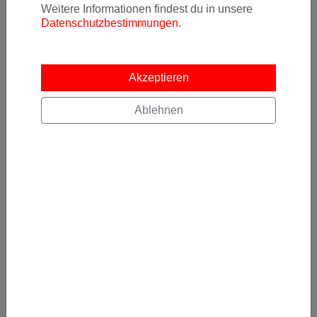
Weitere Informationen findest du in unsere
Newsletter
Datenschutzbestimmungen
.
Akzeptieren
Ja, ich möchte News & Deals von Error Fare Alerts
abonnieren und ich habe die Hinweise zum
Datenschutz
Ablehnen
gelesen und akzeptiert.
Kostenlos abonnieren