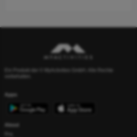
Ein Produkt der © MyActivities GmbH. Alle Rechte
vorbehalten.
Apps
About
Blog