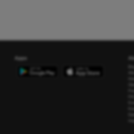
Apps
Ab
Bl
All
Ho
Üb
Pr
FA
Err
Ko
Da
Im