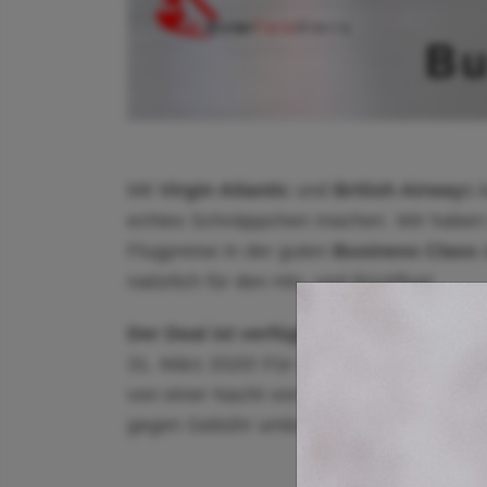
Mit
Virgin Atlantic
und
British Airway
s 
echtes Schnäppchen machen. Wir haben 
Flugpreise in der guten
Business Class
d
natürlich für den Hin- und Rückflug!
Der Deal ist verfügbar bis zum 8. Augu
31. März 2020! Für die Tarife gilt eine V
von einer Nacht von Samstag auf Sonntag
gegen Gebühr umbuchbar. Erstattungen 