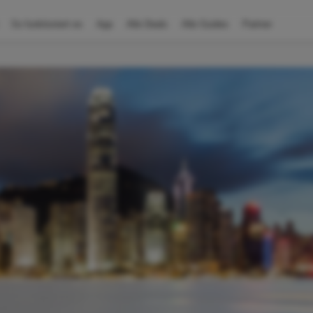
So funktioniert es
App
Alle Deals
Alle Guides
Partner