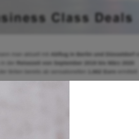
kann man aktuell mit
Abflug in Berlin und Düsseldorf
e
in der
Reisezeit von September 2019 bis März 2020
er Briten bereits ab sensationellen
1.662 Euro
ermittelt 
st 2019
und gilt für die Reisezeit vom 1. September 201
orausbuchungfrist von 28 Tagen sowie ein Mindestaufenth
. Die maximale Reisedauer beträgt 1 Jahr. Die Tickets 
sind ausgeschlossen!