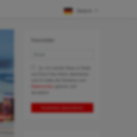
Deutsch
Newsletter
Ja, ich möchte News & Deals
von Error Fare Alerts abonnieren
und ich habe die Hinweise zum
Datenschutz
gelesen und
akzeptiert.
Kostenlos abonnieren