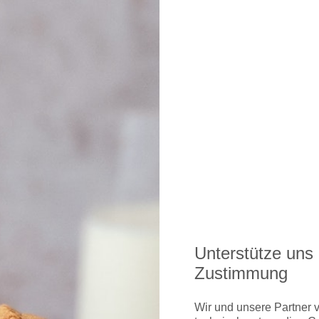
glichkeiten gibt's hier
in-Tegel gibt's hier
Unterstütze uns 
Zustimmung
ndon Heathrow gibt's hier
Wir und unsere Partner