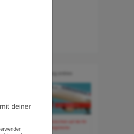
Recent Blog entries
mit deiner
60 Euro Gutschein auf der Air
France Langstrecke
 verwenden