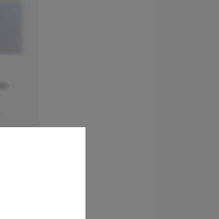
in
-
9 bis
alt
sind