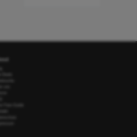
out
og
e Deals
telsuche
er uns
esse
Q
or Fare Guide
ntakt
tenschutz
pressum