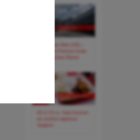
✈️ Flughafen Wien (VIE) –
Der smarte Premium-Guide
für entspanntes Reisen
DO & CO vs. Gate-Gourmet -
ein ziemlich objektiver
Vergleich