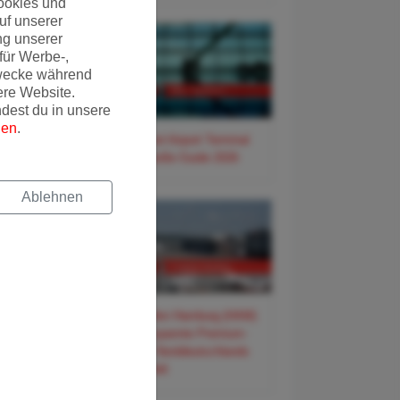
ookies und
uf unserer
ng unserer
für Werbe-,
wecke während
ere Website.
ndest du in unsere
gen
.
✈️ Frankfurt Airport Terminal
3 – Der große Guide 2026
Ablehnen
✈️ Flughafen Hamburg (HAM)
– Der entspannte Premium-
Guide für Norddeutschlands
Tor zur Welt