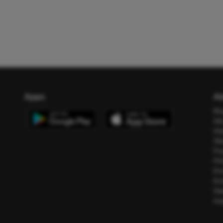
Apps
Ab
Bl
All
Ho
Üb
Pr
FA
Err
Ko
Da
Im