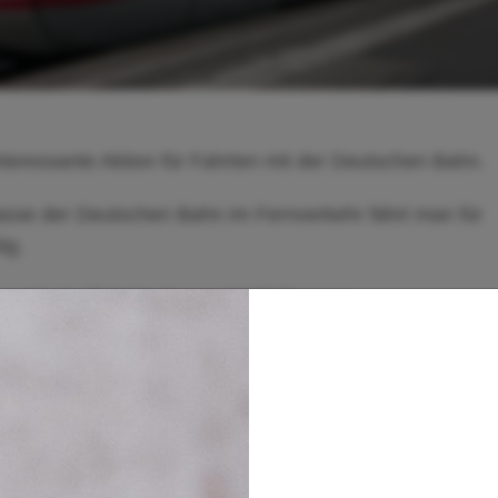
interessante Aktion für Fahrten mit der Deutschen Bahn.
asse der Deutschen Bahn im Fernverkehr fährt man für
ig.
 somit ein Ticketpreis von 19,95 Euro an.
ter online geprüft werden. Die Tickets unterliegen nach
erungen sind nicht inklusive!