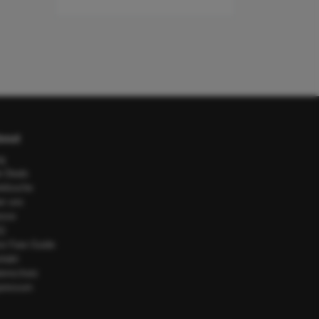
out
og
e Deals
telsuche
er uns
esse
Q
or Fare Guide
ntakt
tenschutz
pressum