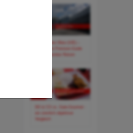
✈️ Flughafen Wien (VIE) –
Der smarte Premium-Guide
für entspanntes Reisen
DO & CO vs. Gate-Gourmet -
ein ziemlich objektiver
Vergleich