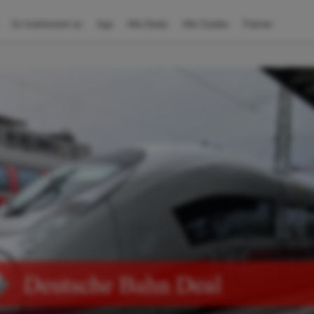
So funktioniert es
App
Alle Deals
Alle Guides
Partner