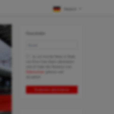
Deutsch
Newsletter
Ja, ich möchte News & Deals
von Error Fare Alerts abonnieren
und ich habe die Hinweise zum
Datenschutz
gelesen und
akzeptiert.
Kostenlos abonnieren