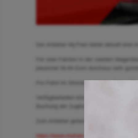
Der Anbieter MyTrain bietet aktuell eine 
Für zwei Fahrten in der zweiten Wagenkl
pauschal 39,90 Euro durchaus sehr günst
Pro Fahrt im Streckennetz derr Bahn fällt
Verfügbarkeiten können direkt beim Anbie
Buchung der Zugbindung. Sitzplatzreservi
Zum Anbieter gelangt Ihr hier:
https://www.mytrain.de/