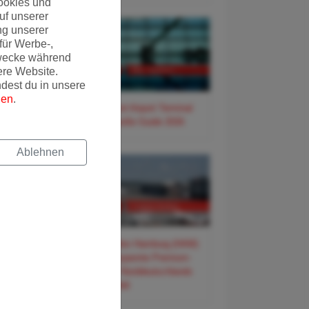
ookies und
uf unserer
ng unserer
für Werbe-,
wecke während
ere Website.
ndest du in unsere
gen
.
✈️ Frankfurt Airport Terminal
3 – Der große Guide 2026
Ablehnen
✈️ Flughafen Hamburg (HAM)
– Der entspannte Premium-
Guide für Norddeutschlands
Tor zur Welt