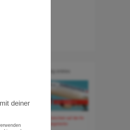
Recent Blog entries
mit deiner
60 Euro Gutschein auf der Air
France Langstrecke
 verwenden