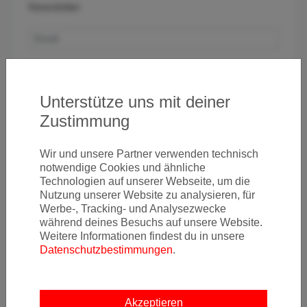
Newsletter
Ja, ich möchte News & Deals von Error Fare Alerts
abonnieren und ich habe die Hinweise zum
Datenschutz
gelesen und akzeptiert.
Unterstütze uns mit deiner
Zustimmung
Kostenlos abonnieren
Wir und unsere Partner verwenden technisch
notwendige Cookies und ähnliche
Technologien auf unserer Webseite, um die
Nutzung unserer Website zu analysieren, für
Werbe-, Tracking- und Analysezwecke
während deines Besuchs auf unsere Website.
Weitere Informationen findest du in unsere
Datenschutzbestimmungen
.
Akzeptieren