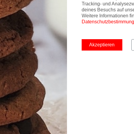
Tracking- und Analysez
deines Besuchs auf uns
Weitere Informationen fi
Datenschutzbestimmun
Akzeptieren
s unterhalten