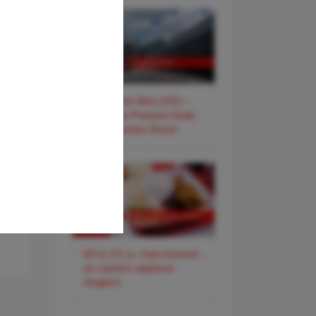
✈️ Flughafen Wien (VIE) –
Der smarte Premium-Guide
für entspanntes Reisen
DO & CO vs. Gate-Gourmet -
ein ziemlich objektiver
Vergleich