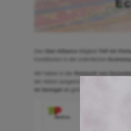
Das
Star-Alliance
Mitglied
TAP Air Port
Konditionen in der ordentlichen
Economy
Wir haben in der
Reisezeit von Dezembe
der Aktion ausgenommen) an zahlreichen 
im Senegal
ab günstigen
290 Euro
ermitt