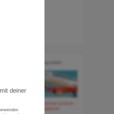
Recent Blog entries
mit deiner
60 Euro Gutschein auf der Air
France Langstrecke
 verwenden