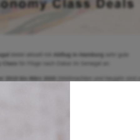
ugal
bietet aktuell mit
Abflug in Hamburg
sehr gute
 Class
für Flüge nach Dakar im Senegal an.
r 2019 bis März 2020
(Weihnachten und Neujahr sind 
Flugterminen Preise für den Hin- und Rückflug nach
Da
elt.