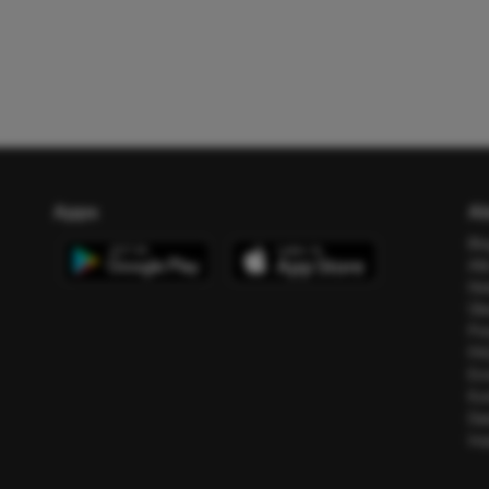
Apps
Ab
Bl
All
Ho
Üb
Pr
FA
Err
Ko
Da
Im