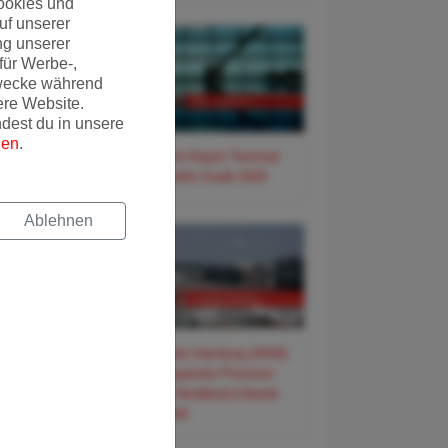
ookies und
uf unserer
ng unserer
für Werbe-,
wecke während
ere Website.
ndest du in unsere
gen
.
✈️ Frankfurt Airport Terminal
3 – Der große Guide 2026
Ablehnen
back
✈️ Flughafen Hamburg (HAM)
– Der entspannte Premium-
Guide für Norddeutschlands
Tor zur Welt