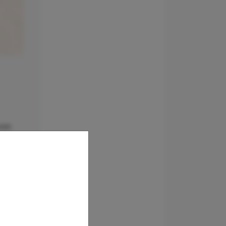
von
kar