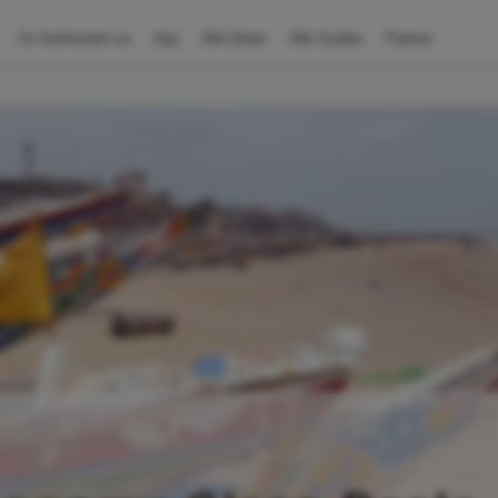
So funktioniert es
App
Alle Deals
Alle Guides
Partner