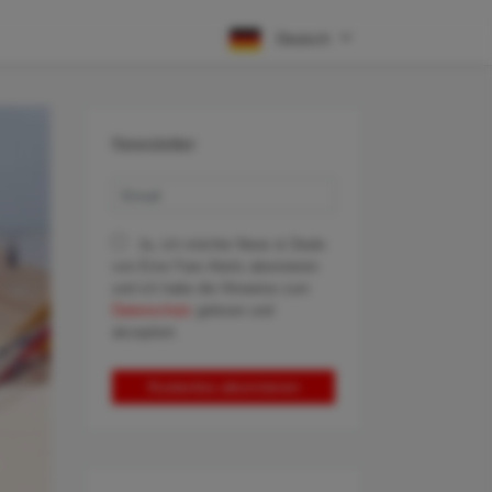
Deutsch
Newsletter
Ja, ich möchte News & Deals
von Error Fare Alerts abonnieren
und ich habe die Hinweise zum
Datenschutz
gelesen und
akzeptiert.
Kostenlos abonnieren