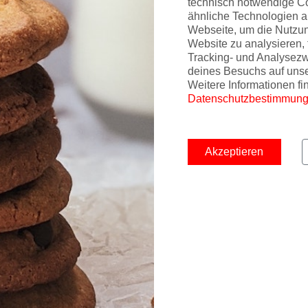
technisch notwendige C
ähnliche Technologien a
Webseite, um die Nutzu
glichkeiten gibt's hier
Website zu analysieren, 
Tracking- und Analysez
deines Besuchs auf uns
mburg gibt's hier
Weitere Informationen fi
Datenschutzbestimmun
Akzeptieren
bt es die dauerhaft kostenlose American Express Pay