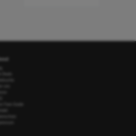
out
og
e Deals
telsuche
er uns
esse
Q
or Fare Guide
ntakt
tenschutz
pressum