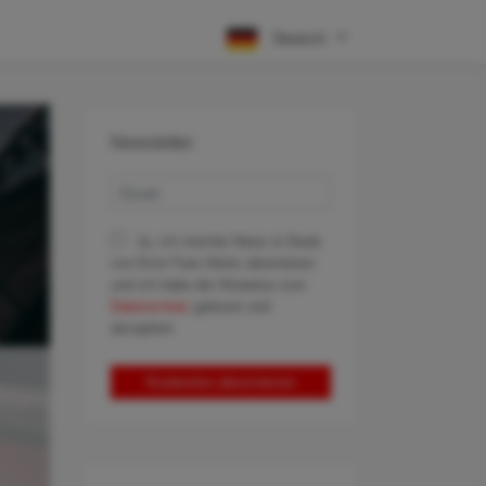
Deutsch
Newsletter
Ja, ich möchte News & Deals
von Error Fare Alerts abonnieren
und ich habe die Hinweise zum
Datenschutz
gelesen und
akzeptiert.
Kostenlos abonnieren