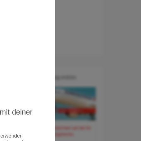
Recent Blog entries
mit deiner
60 Euro Gutschein auf der Air
France Langstrecke
 verwenden