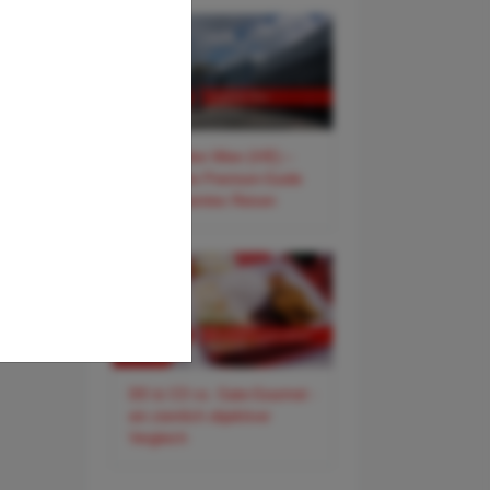
✈️ Flughafen Wien (VIE) –
Der smarte Premium-Guide
für entspanntes Reisen
DO & CO vs. Gate-Gourmet -
ein ziemlich objektiver
Vergleich