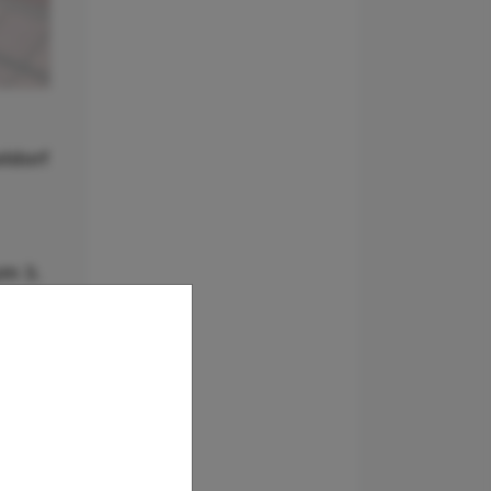
ldorf
um 3.