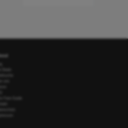
out
og
e Deals
telsuche
er uns
esse
Q
or Fare Guide
ntakt
tenschutz
pressum