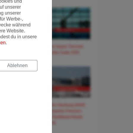
ookies und
uf unserer
ng unserer
für Werbe-,
wecke während
ere Website.
ndest du in unsere
gen
.
✈️ Frankfurt Airport Terminal
3 – Der große Guide 2026
Ablehnen
✈️ Flughafen Hamburg (HAM)
– Der entspannte Premium-
Guide für Norddeutschlands
Tor zur Welt