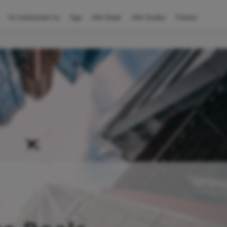
So funktioniert es
App
Alle Deals
Alle Guides
Partner