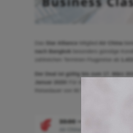
Das
Star Alliance
Mitglied
Air China
biet
nach Bangkok
besonders günstige Kondi
zahlreichen Terminen Flugpreise ab
1.43
Der Deal ist gültig bis zum 17. März 20
Januar 2020!
Für diesen Tarif gilt eine
Reisedauer von 90 Tagen!