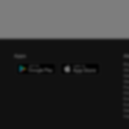
Apps
Ab
Bl
All
Ho
Üb
Pr
FA
Err
Ko
Da
Im