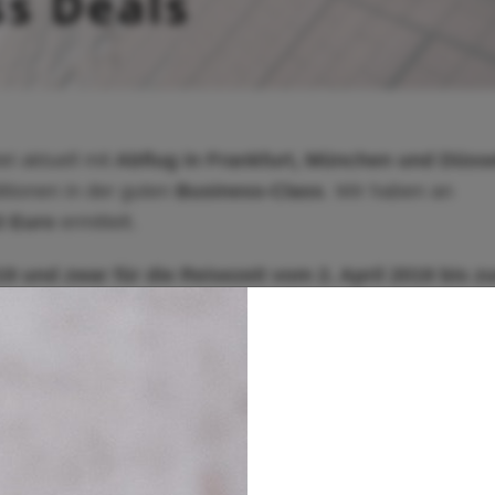
et aktuell mit
Abflug in Frankfurt, München und Düsse
tionen in der guten
Business-Class
. Wir haben an
3 Euro
ermittelt.
19 und zwar für die Reisezeit vom 2. April 2019 bis z
 Mindestreisedauer von 6 Tagen sowie eine maximale