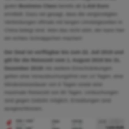
guten
Business Class
bereits ab
1.416 Euro
ermittelt. Dazu sei gesagt, dass die vergünstigten
Verbindungen oftmals mit langen Umsteigezeiten in
China belegt sind. Wen das nicht stört, der kann hier
ein echtes Schnäppchen machen!
Der Deal ist verffügbar bis zum 22. Juli 2019 und
gilt für die Reisezeit vom 1. August 2019 bis 31.
Dezember 2019!
Als weitere Einschränkungen
gelten eine Vorausbuchungsfrist von 14 Tagen, eine
Mindestreisedauer von 6 Tagen sowie eine
maximale Reisezeit von 90 Tagen. Umbuchungen
sind gegen Gebühr möglich, Erstattungen sind
ausgeschlossen.