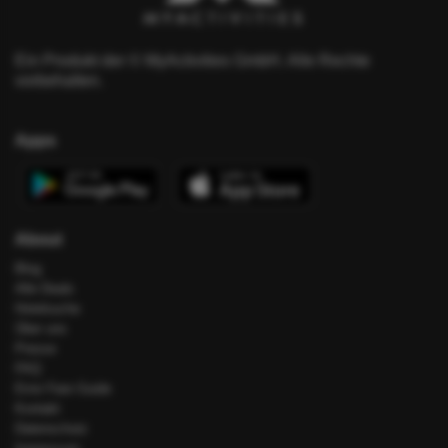
Ein Produkt der © MyActivities GmbH. Alle Rechte
vorbehalten.
Apps
About
Blog
Alle Deals
Hotelsuche
Über uns
Presse
FAQ
Error Fare Guide
Kontakt
Datenschutz