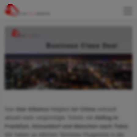
Das
Star Alliance
Mitglied
Air China
verkauft
aktuell stark vergünstigte Tickets mit
Abflug in
Frankfurt, Düsseldorf und München
nach Tokio
.
Wir haben an etlichen Terminen Flugpreise in der