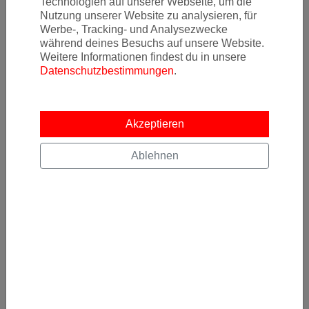
Technologien auf unserer Webseite, um die
Nutzung unserer Website zu analysieren, für
Werbe-, Tracking- und Analysezwecke
während deines Besuchs auf unsere Website.
Weitere Informationen findest du in unsere
Datenschutzbestimmungen
.
Akzeptieren
Ablehnen
Newsletter
Ja, ich möchte News & Deals von Error Fare Alerts
abonnieren und ich habe die Hinweise zum
Datenschutz
gelesen und akzeptiert.