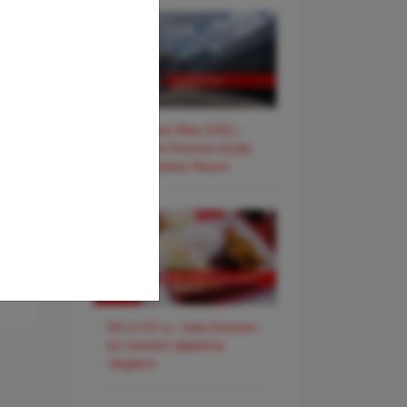
✈️ Flughafen Wien (VIE) –
Der smarte Premium-Guide
für entspanntes Reisen
DO & CO vs. Gate-Gourmet -
ein ziemlich objektiver
Vergleich