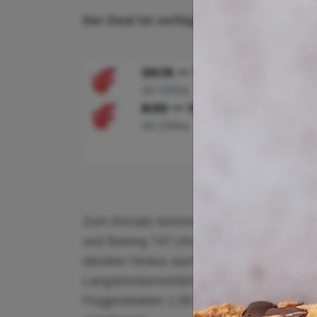
Der Deal ist verfügbar bis zum 3. Juni 
Zum Einsatz kommen auf der Langstrecke 
und Boeing 747 (Angle-Lie-Flat-Sitze) sow
darüber hinaus auch Jets der Typen Airbu
Langstreckenverbindungen in Frage kämen
Flugprodukten 1,85 m bei einer Sitzbreite