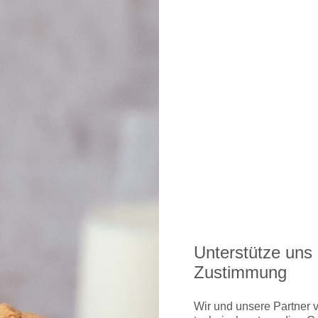
2019!
meist Fluggeräte des Typs Boeing 777 (Full-Flat Lieges
ie Airbus A330. In der Flotte der Chinesen befinden sic
Unterstütze uns 
s A350 und Boeing 787 Dreamliner, die ebenfalls für di
Zustimmung
. Der Sitzabstand beträgt in den beiden erstgenannten
 von 50 cm. Die Sitze sind in einer 2-2-2-Konfiguration
Wir und unsere Partner