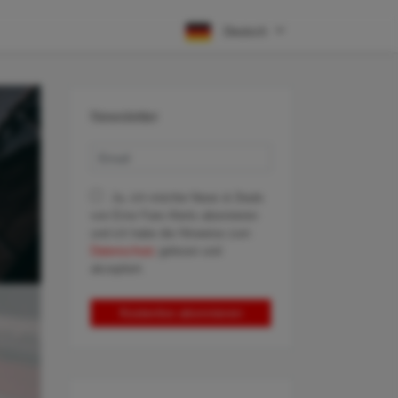
Deutsch
Newsletter
Ja, ich möchte News & Deals
von Error Fare Alerts abonnieren
und ich habe die Hinweise zum
Datenschutz
gelesen und
akzeptiert.
Kostenlos abonnieren