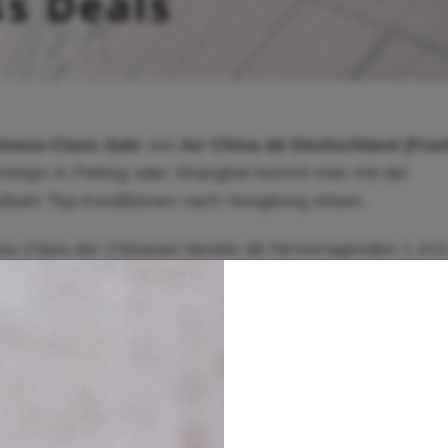
iness-Class Sale
von
Air China ab Deutschland (Fran
enstops in Peking oder Shanghai kommt man mit der
soltuen Top-Konditionen nach Hongkong reisen.
ess-Class der Chinesen bereits ab hervorragenden 1.41
e, die in Buchungsklasse R eingebucht werden, auch für
ernungsmeilen werden z. B. für Miles&More-Kunden
Juni 2019 bis zum 31. Januar 2020!