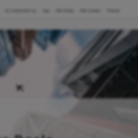
So funktioniert es
App
Alle Deals
Alle Guides
Partner