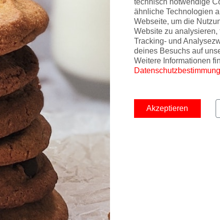
technisch notwendige C
ähnliche Technologien a
Webseite, um die Nutzu
ss Class in Peking oder Shanghai Zugang zur Air China
Website zu analysieren, 
liance Partner Lounges an anderen Airports.
Tracking- und Analysez
deines Besuchs auf uns
Weitere Informationen fi
Datenschutzbestimmun
Akzeptieren
bt's hier
kfurt gibt's hier
seldorf gibt's hier
nchen gibt's hier