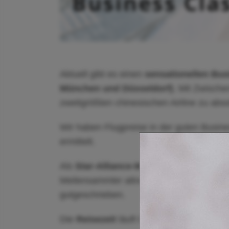
Aktuell gibt es einen
sensationellen Bus
München und Düsseldorf)
. Mit Zwisch
zweitgrößten chinesischen Airline zu ab
Wir haben Flugpreise in der guten Busin
ermittelt.
Als
Star-Alliance-Mitglied
sind die Flüg
Meilensammler attraktiv. 100% der Entf
gutgeschrieben.
Die
Reisezeit
läuft laut Airline vom 24. 