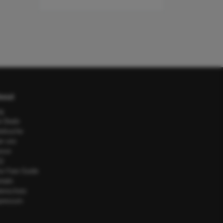
out
og
e Deals
telsuche
er uns
esse
Q
or Fare Guide
ntakt
tenschutz
pressum