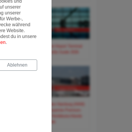
ookies und
uf unserer
ng unserer
für Werbe-,
wecke während
ere Website.
ndest du in unsere
gen
.
✈️ Frankfurt Airport Terminal
3 – Der große Guide 2026
Ablehnen
✈️ Flughafen Hamburg (HAM)
– Der entspannte Premium-
Guide für Norddeutschlands
Tor zur Welt