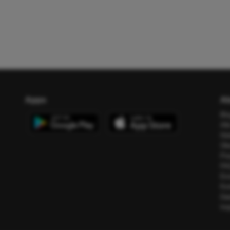
Apps
Ab
Bl
All
Ho
Üb
Pr
FA
Err
Ko
Da
Im