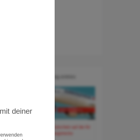
Recent Blog entries
itze)
h
mit deiner
ese
60 Euro Gutschein auf der Air
France Langstrecke
 verwenden