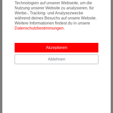
Technologien auf unserer Webseite, um die
ErrorFare Alerts | Fazit:
Nutzung unserer Website zu analysieren, für
Werbe-, Tracking- und Analysezwecke
Sehr gute Preise für Flüge ab Zürich nach Japan in
während deines Besuchs auf unsere Website.
einem durchschnittlich guten Flugprodukt!
Weitere Informationen findest du in unsere
Datenschutzbestimmungen
.
Akzeptieren
Ablehnen
Newsletter
Ja, ich möchte News & Deals von Error Fare Alerts