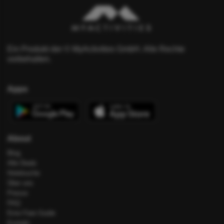
Ein Produkt der © MyActivities GmbH. Alle Rechte
vorbehalten.
Apps
About
Blog
Alle Deals
Hotelsuche
Über uns
Presse
FAQ
Error Fare Guide
Kontakt