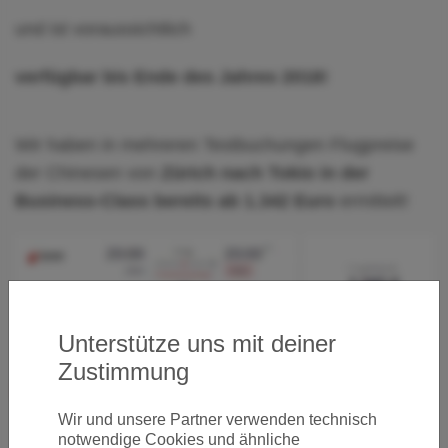
und ist voraussichtlich
verfügbar bis Ende des Jahres 2018!
Wir haben in mehreren Testbuchungen Flugpreise
der Chinesen von
Zürich nach Tokio in der
Business-Class bereits ab 1.342 Euro
ermittelt!
Unterstütze uns mit deiner
Zustimmung
Buchungsmöglichkeiten gibt's direkt hier
Wir und unsere Partner verwenden technisch
notwendige Cookies und ähnliche