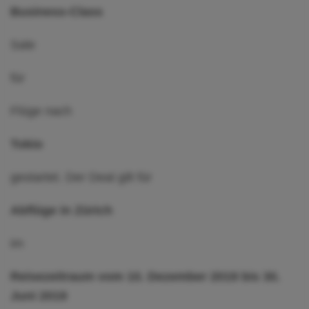
Business-Class
Sale
für
Flüge nach
Tokio
gestartet. Der Deal gilt für
Abflüge in Zürich
im
Reisezeitraum vom 10. Dezember 2019 bis 30.
Juni 2019