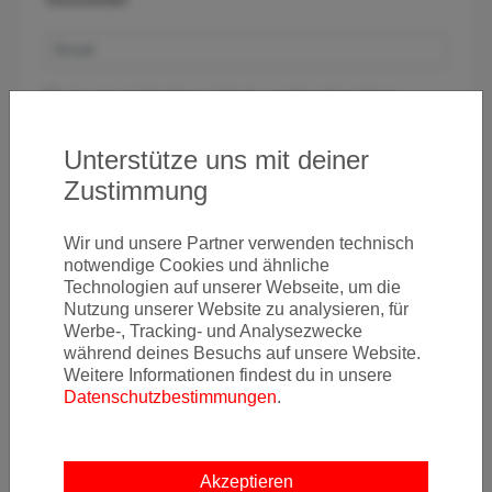
Ja, ich möchte News & Deals von Error Fare Alerts
abonnieren und ich habe die Hinweise zum
Datenschutz
gelesen und akzeptiert.
Unterstütze uns mit deiner
Zustimmung
Kostenlos abonnieren
Wir und unsere Partner verwenden technisch
notwendige Cookies und ähnliche
Technologien auf unserer Webseite, um die
Nutzung unserer Website zu analysieren, für
Werbe-, Tracking- und Analysezwecke
während deines Besuchs auf unsere Website.
Weitere Informationen findest du in unsere
Datenschutzbestimmungen
.
Akzeptieren