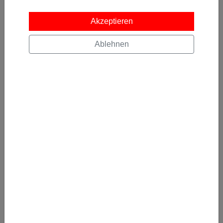
Akzeptieren
Ablehnen