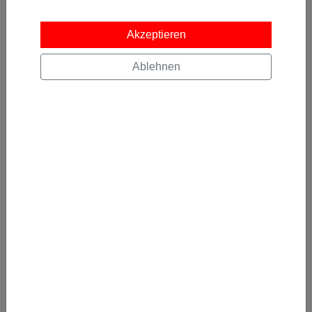
Akzeptieren
Ablehnen