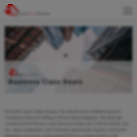
Der Edel-Carrier Qatar Airways hat aktuell einen erwähnenswerten
Companion-Deal mit Abflug in Deutschland aufgelegt. Der Deal gilt
vornehmlich für Reisen in der Business-Class der 5-Sterne-Airline und
nur, wenn mindestens zwei Personen gemeinsam buchen und reisen!
Allerdings sind auch vergünstigte Preise zu einigen Zielen in der