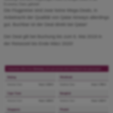
Economy Class gelistet!
Die Flugpreise sind zwar keine Mega-Deals, in
Anbetracht der Qualität von Qatar Airways allerdings
gut. Buchbar ist der Deal direkt bei Qatar!
Der Deal gilt bei Buchung bis zum 6. Mai 2019 in
der Reisezeit bis Ende März 2020!