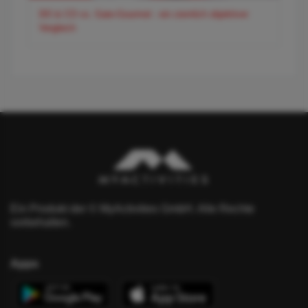
DO & CO vs. Gate-Gourmet - ein ziemlich objektiver
Vergleich
Ein Produkt der © MyActivities GmbH. Alle Rechte
vorbehalten.
Apps