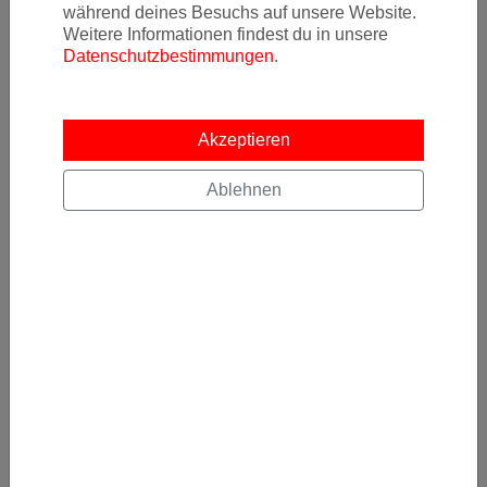
während deines Besuchs auf unsere Website.
Weitere Informationen findest du in unsere
Datenschutzbestimmungen
.
Newsletter
Akzeptieren
Ablehnen
Ja, ich möchte News & Deals von Error Fare Alerts
abonnieren und ich habe die Hinweise zum
Datenschutz
gelesen und akzeptiert.
Kostenlos abonnieren