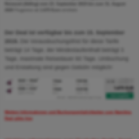
Reisezeit (Abflug) vom 23. September 2019 bis zum 31. August
2020
Flugpreise ab
1.675 Euro
ermitteln.
Der Deal ist verfügbar bis zum 15. September
2019.
Die Vorausbuchungsfrist für diese Tarife
beträgt 14 Tage, der Mindestaufenthalt beträgt 3
Tage, maximale Reisedauer 60 Tage. Umbuchung
und Erstattung sind gegen Gebühr möglich!
Weitere Informationen und Buchungsmöglichkeiten zum Namibia-
Deal gibts hier