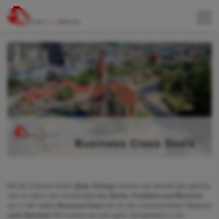
Mit der 5-Sterne-Airline
Qatar Airways
kommt man aktuell sehr günstig
und vor allem sehr komfortabel
von Berlin, Frankfurt und München
aus in der noblen
Business-Class
der Air des oneworld-Allianz-Mitglieds
nach Namibia!
Wir konnten bei sehr guter Verfügbarkeit in der