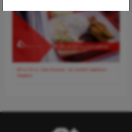
DO & CO vs. Gate-Gourmet - ein ziemlich objektiver
Vergleich