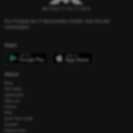
Ein Produkt der © MyActivities GmbH. Alle Rechte
vorbehalten.
Apps
About
Blog
Alle Deals
Hotelsuche
Über uns
Presse
FAQ
Error Fare Guide
Kontakt
Datenschutz