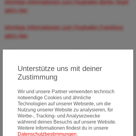
Wichtige Informationen zum Flughafen Berlin-Tegel
gibt's hier
Wichtige Informationen zum Flughafen Frankfurg
gibt's hier
Wichtige Informationen zum Flughafen München
gibt's hier
Unterstütze uns mit deiner
Zustimmung
Wir und unsere Partner verwenden technisch
Newsletter
notwendige Cookies und ähnliche
Technologien auf unserer Webseite, um die
Nutzung unserer Website zu analysieren, für
Werbe-, Tracking- und Analysezwecke
während deines Besuchs auf unsere Website.
Ja, ich möchte News & Deals von Error Fare Alerts
Weitere Informationen findest du in unsere
abonnieren und ich habe die Hinweise zum
Datenschutz
Datenschutzbestimmungen
.