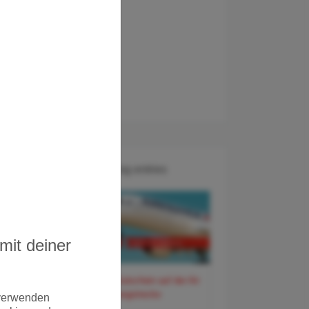
Recent Blog entries
mit deiner
60 Euro Gutschein auf der Air
France Langstrecke
 verwenden