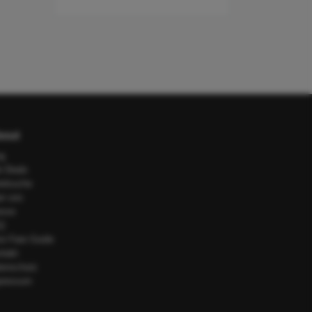
out
og
e Deals
telsuche
er uns
esse
Q
or Fare Guide
ntakt
tenschutz
pressum