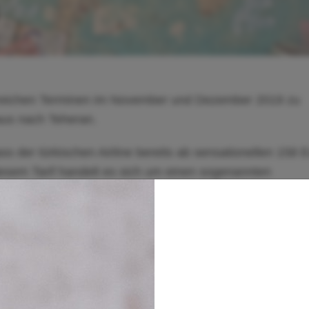
lreichen Terminen im November und Dezember 2019 zu
aus nach Teheran.
s der türkischen Airline bereits ab sensationellen 158 
diesem Tarif handelt es sich um einen sogenannten
st im Preis inkludiert. Derzeit bietet Pegasus bei der
 32 Euro (für Hin-
und
Rückflug) ein Upgrade an, das ei
ng an Bord beinhaltet.