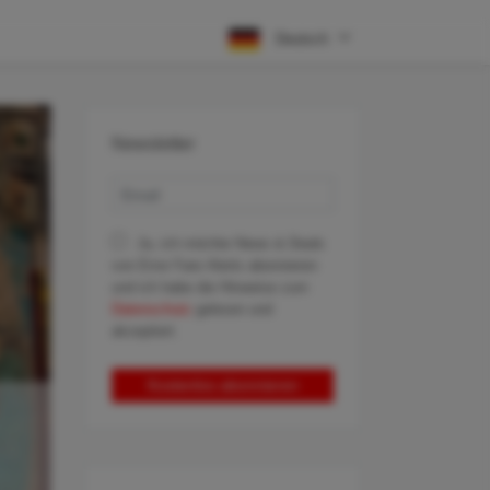
Deutsch
Newsletter
Ja, ich möchte News & Deals
von Error Fare Alerts abonnieren
und ich habe die Hinweise zum
Datenschutz
gelesen und
akzeptiert.
Kostenlos abonnieren