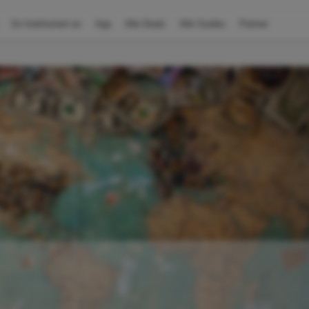
So funktioniert es
App
Alle Deals
Alle Guides
Partner