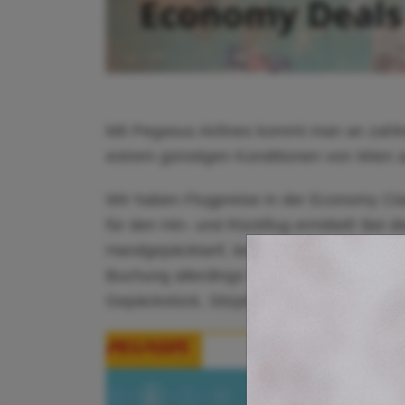
Mit Pegasus Airlines kommt man an zah
extrem günstigen Konditionen von Wien 
Wir haben Flugpreise in der Economy Clas
für den Hin- und Rückflug ermittelt! Bei 
Handgepäcktarif, lediglich Kabinengepäck i
Buchung allerdings für einen Aufpreis von
Gepäckstück, Sitzplatzauswahl und Cateri