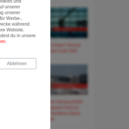
ookies und
uf unserer
ng unserer
für Werbe-,
wecke während
ere Website.
ndest du in unsere
gen
.
✈️ Frankfurt Airport Terminal
3 – Der große Guide 2026
Ablehnen
✈️ Flughafen Hamburg (HAM)
– Der entspannte Premium-
Guide für Norddeutschlands
Tor zur Welt