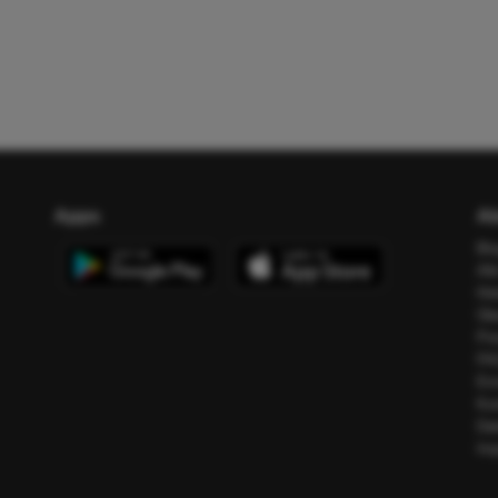
Apps
Ab
Bl
All
Ho
Üb
Pr
FA
Err
Ko
Da
Im