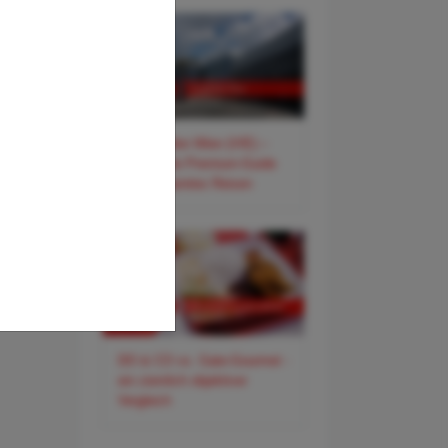
✈️ Flughafen Wien (VIE) –
Der smarte Premium-Guide
für entspanntes Reisen
DO & CO vs. Gate-Gourmet -
ein ziemlich objektiver
Vergleich