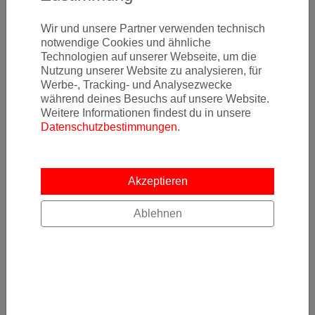
Wir und unsere Partner verwenden technisch
notwendige Cookies und ähnliche
Technologien auf unserer Webseite, um die
Nutzung unserer Website zu analysieren, für
Werbe-, Tracking- und Analysezwecke
während deines Besuchs auf unsere Website.
Weitere Informationen findest du in unsere
Datenschutzbestimmungen
.
Akzeptieren
Ablehnen
Weitere Informationen und