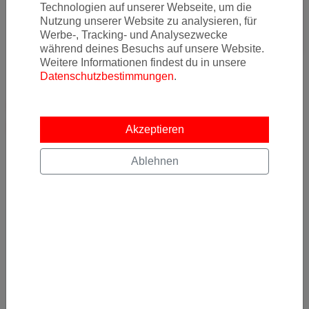
Technologien auf unserer Webseite, um die
Nutzung unserer Website zu analysieren, für
Werbe-, Tracking- und Analysezwecke
während deines Besuchs auf unsere Website.
Weitere Informationen findest du in unsere
Datenschutzbestimmungen
.
Weitere Informationen und
Buchungsmöglichkeiten gibt's hier
Akzeptieren
Ablehnen
Newsletter
Ja, ich möchte News & Deals von Error Fare Alerts