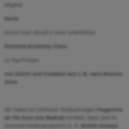
Mitglied
Iberia
kommt man aktuell in einer ordentlichen
Premium-Economy Class
zu Top-Preisen
von Zürich und Frankfurt aus z. B. nach Buenos
Aires
.
Wir haben im mehreren Testbuchungen
Flugpreise
ab 791 Euro (via Madrid)
ermittelt. Dazu wird im
oneworld-Meilenprogramm (z. B.
British Airways