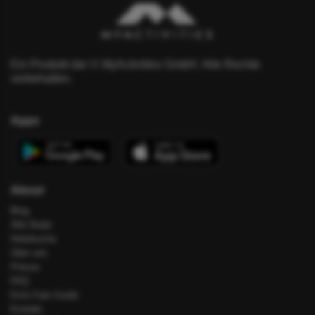
Ein Produkt der © MyActivities GmbH. Alle Rechte
vorbehalten.
Apps
About
Blog
Alle Deals
Hotelsuche
Über uns
Presse
FAQ
Error Fare Guide
Kontakt