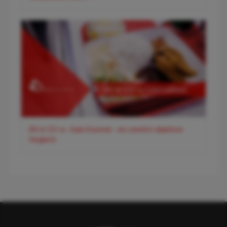
DO & CO vs. Gate-Gourmet - ein ziemlich objektiver
Vergleich