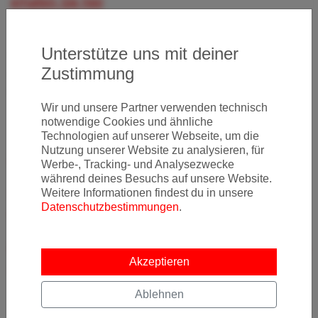
erhalten Sie hier
Unterstütze uns mit deiner
Oneworld Premium-Economy von Zürich
Zustimmung
nach New York - Informationen zum
Flugprodukt
Wir und unsere Partner verwenden technisch
notwendige Cookies und ähnliche
Technologien auf unserer Webseite, um die
Nutzung unserer Website zu analysieren, für
Informationen zur Oneworld-Allianz erhalten Sie hier
Werbe-, Tracking- und Analysezwecke
während deines Besuchs auf unsere Website.
Wichtige Informationen zu vielen Fluglinien und
Weitere Informationen findest du in unsere
Datenschutzbestimmungen
.
Buchungsklassen erhalten Sie hier
Flug-Bewertungen und Reiseberichte zu zahlreichen
Akzeptieren
Airlines erhalten Sie hier
Ablehnen