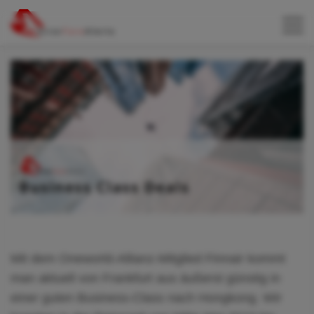
Mit dem Oneworld-Allianz-Mitglied Finnair kommt
man aktuell von Frankfurt aus äußerst günstig in
einer guten Business-Class nach Hongkong. Wir