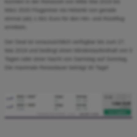
konnten in der Reisezeit von Mitte Mai 2019 bis
März 2020 Flugpreise via Helsinki von gerade
einmal (ab) 1.561 Euro für den Hin- und Rückflug
ermitteln.
Der Deal ist voraussichtlich verfügbar bis zum 27.
Mai 2019 und bedingt einen Mindestaufenthalt von 5
Tagen oder einer Nacht von Samstag auf Sonntag.
Die maximale Reisedauer beträgt 30 Tage!