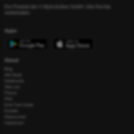
Ein Produkt der © MyActivities GmbH. Alle Rechte
vorbehalten.
Apps
About
Blog
Alle Deals
Hotelsuche
Über uns
Presse
FAQ
Error Fare Guide
Kontakt
Datenschutz
Impressum