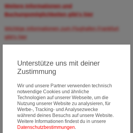
Weitere Informationen und
Buchungsmöglichkeiten gibt's hier
Wichtige Informationen zum Flughafen Frankfurt
gibt's hier
Wichtige Informationen zur Oneworld-Allianz gibt's
hier
Unterstütze uns mit deiner
Zustimmung
Newsletter
Wir und unsere Partner verwenden technisch
notwendige Cookies und ähnliche
Technologien auf unserer Webseite, um die
Nutzung unserer Website zu analysieren, für
Ja, ich möchte News & Deals von Error Fare Alerts
Werbe-, Tracking- und Analysezwecke
abonnieren und ich habe die Hinweise zum
Datenschutz
während deines Besuchs auf unsere Website.
gelesen und akzeptiert.
Weitere Informationen findest du in unsere
Datenschutzbestimmungen
.