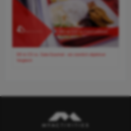
DO & CO vs. Gate-Gourmet - ein ziemlich objektiver
Vergleich