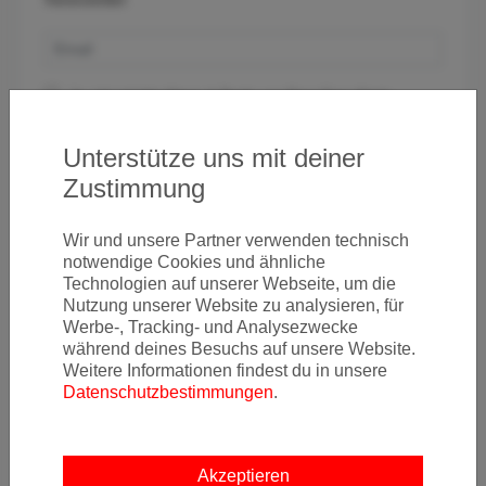
Ja, ich möchte News & Deals von Error Fare Alerts
abonnieren und ich habe die Hinweise zum
Datenschutz
gelesen und akzeptiert.
Unterstütze uns mit deiner
Zustimmung
Kostenlos abonnieren
Wir und unsere Partner verwenden technisch
notwendige Cookies und ähnliche
Technologien auf unserer Webseite, um die
Nutzung unserer Website zu analysieren, für
Werbe-, Tracking- und Analysezwecke
während deines Besuchs auf unsere Website.
Weitere Informationen findest du in unsere
Datenschutzbestimmungen
.
Akzeptieren