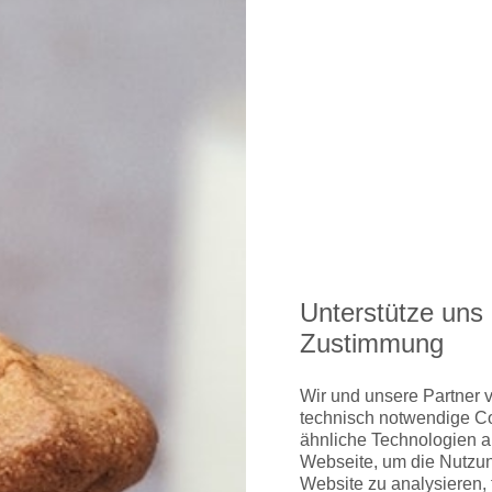
amme
mm.
aber allianceweit nutzen.
Unterstütze uns 
Zustimmung
Wir und unsere Partner
technisch notwendige C
ähnliche Technologien a
Webseite, um die Nutzu
ge Club
Website zu analysieren, 