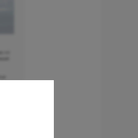
ss
mit
ezeit
halt
sind