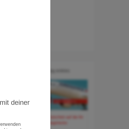
Recent Blog entries
mit deiner
60 Euro Gutschein auf der Air
France Langstrecke
 verwenden