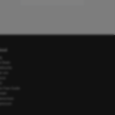
out
og
e Deals
telsuche
er uns
esse
Q
or Fare Guide
ntakt
tenschutz
pressum