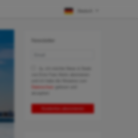
Deutsch
Newsletter
Ja, ich möchte News & Deals
von Error Fare Alerts abonnieren
und ich habe die Hinweise zum
Datenschutz
gelesen und
akzeptiert.
Kostenlos abonnieren