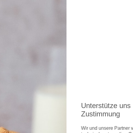
bt's hier
ier
er
er
er
Unterstütze uns 
Zustimmung
Wir und unsere Partner