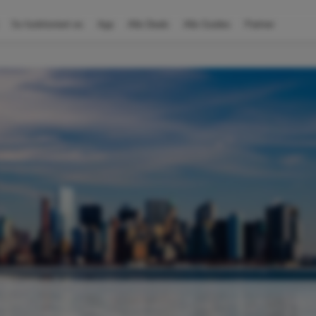
So funktioniert es
App
Alle Deals
Alle Guides
Partner