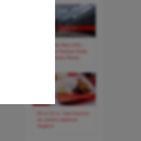
✈️ Flughafen Wien (VIE) –
Der smarte Premium-Guide
für entspanntes Reisen
DO & CO vs. Gate-Gourmet -
ein ziemlich objektiver
Vergleich