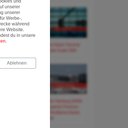
ookies und
uf unserer
ng unserer
für Werbe-,
wecke während
ere Website.
ndest du in unsere
gen
.
✈️ Frankfurt Airport Terminal
3 – Der große Guide 2026
Ablehnen
✈️ Flughafen Hamburg (HAM)
– Der entspannte Premium-
Guide für Norddeutschlands
Tor zur Welt