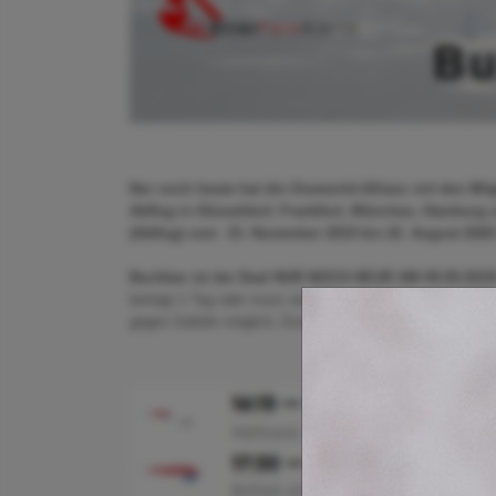
Nur noch heute hat die Oneworld-Allianz mit den Mit
Abflug in Düsseldorf, Frankfurt, München, Hamburg 
(Abflug) vom 23. November 2019 bis 22. August 2020
Buchbar ist der Deal NUR NOCH HEUR AM 09.09.201
beträgt 1 Tag oder muss eine Nacht von Samstag auf So
gegen Gebühr möglich, Erstattungen sind ausgeschlosse