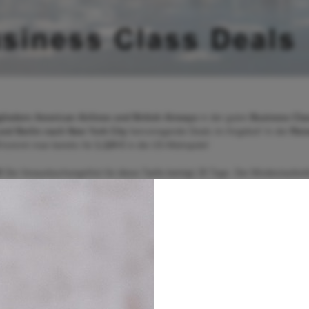
gliedern American Airlines und British Airways
in der guten
Business Cla
und Berlin
nach New York City
hervorragende Deals im Angebot! In der
Reis
kommt man bereits für
1.124 €
in die US-Metropole!
9!
Die Vorausbuchungsfrist für diese Tarife beträgt 28 Tage. Der Mindestaufent
nntag beinhalten, die maximale Reisedauer beträgt 365 Tage. Umbuchungen 
n.