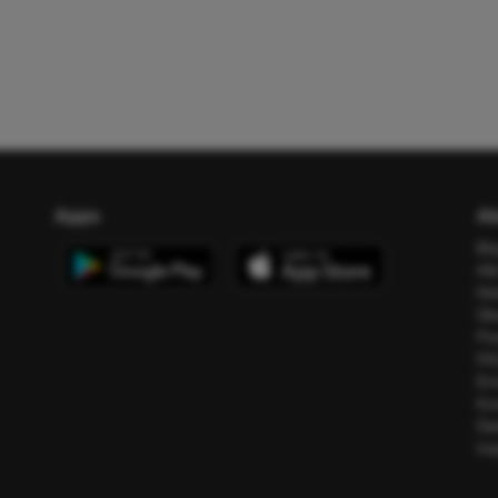
Apps
Ab
Bl
All
Ho
Üb
Pr
FA
Err
Ko
Da
Im