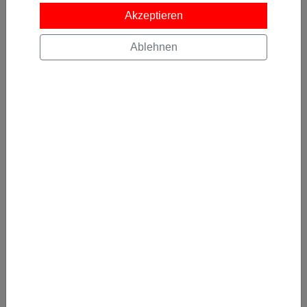
Akzeptieren
Ablehnen