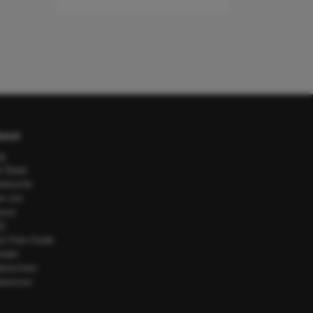
out
og
e Deals
telsuche
er uns
esse
Q
or Fare Guide
ntakt
tenschutz
pressum