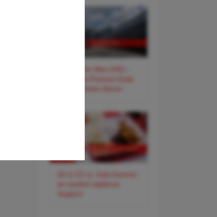
✈️ Flughafen Wien (VIE) –
Der smarte Premium-Guide
für entspanntes Reisen
DO & CO vs. Gate-Gourmet -
ein ziemlich objektiver
Vergleich