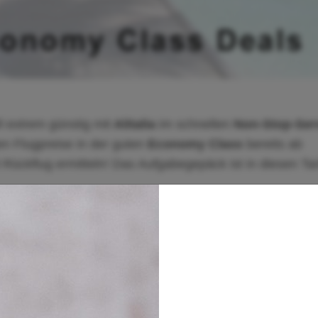
 extrem günstig mit
Alitalia
im schnellen
Non-Stop-Ser
n Flugpreise in der guten
Economy Class
bereits ab
 Rückflug ermitteln! Das Aufgabegepäck ist in diesen Tar
n der Reisezeit November bis Dezember 2019!
emely low rates with Alitalia for a non-stop-service to
found fares in the good Economy Class for as low as
cluding check-in baggage already!