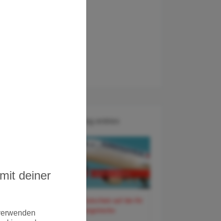
Recent Blog entries
mit deiner
60 Euro Gutschein auf der Air
France Langstrecke
 verwenden