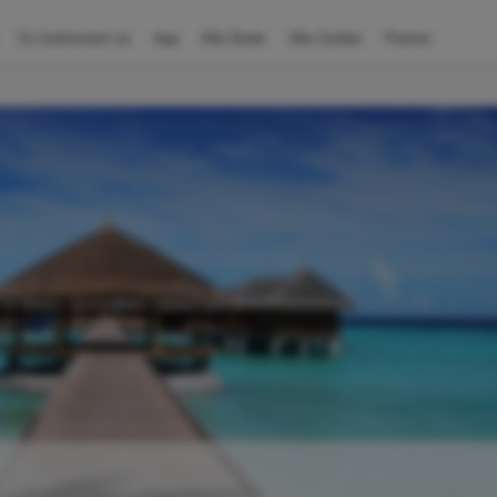
So funktioniert es
App
Alle Deals
Alle Guides
Partner