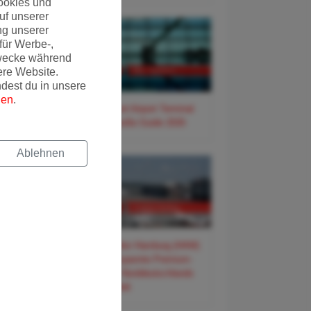
ookies und
uf unserer
ng unserer
für Werbe-,
wecke während
ere Website.
ndest du in unsere
gen
.
✈️ Frankfurt Airport Terminal
3 – Der große Guide 2026
Ablehnen
✈️ Flughafen Hamburg (HAM)
– Der entspannte Premium-
Guide für Norddeutschlands
Tor zur Welt