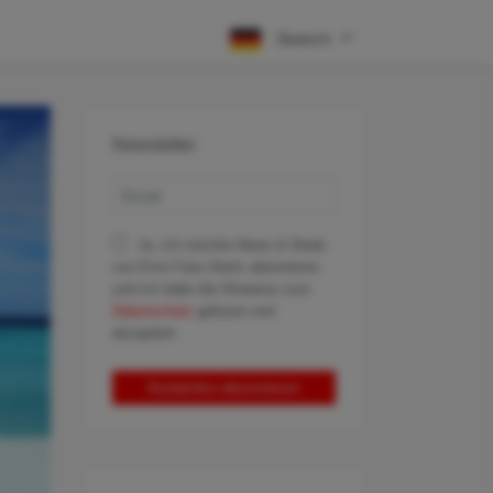
Deutsch
Newsletter
Ja, ich möchte News & Deals
von Error Fare Alerts abonnieren
und ich habe die Hinweise zum
Datenschutz
gelesen und
akzeptiert.
Kostenlos abonnieren