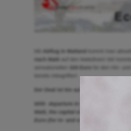
Mit
Abflug in Mailand
kommt man aktuell
nach Malé
auf den Malediven! Wir konnte
sensationellen
329 Euro
für den Hin- und
bereits inbegriffen!
Der Deal ist bis auf weiteres gültig i
With departure in Milan you'll get extr
Malé, the capital of the Maldives. We 
Euro (for in- and outbound flights) in