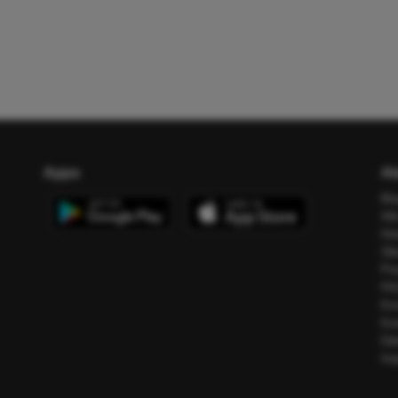
Apps
Ab
Bl
All
Ho
Üb
Pr
FA
Err
Ko
Da
Im