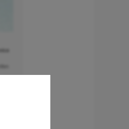
vice
ifen
 329