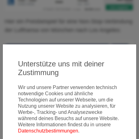
Hier ein Preisbeispiel für eine Non-Stop-Verbindung
der Lufthansa von München nach Los Angeles:
Unterstütze uns mit deiner
Zustimmung
Wir und unsere Partner verwenden technisch
notwendige Cookies und ähnliche
Technologien auf unserer Webseite, um die
Nutzung unserer Website zu analysieren, für
Werbe-, Tracking- und Analysezwecke
während deines Besuchs auf unsere Website.
Weitere Informationen findest du in unsere
Datenschutzbestimmungen
.