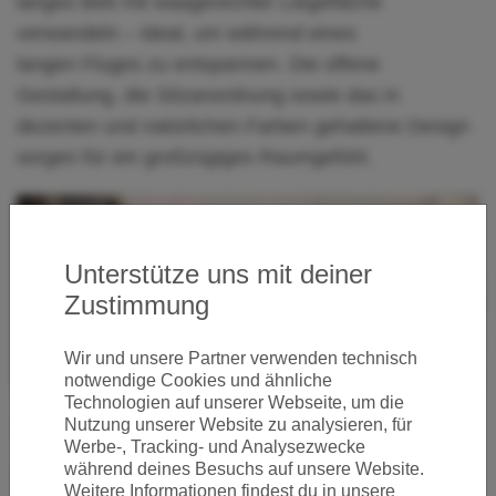
langes Bett mit waagerechter Liegefläche
verwandeln – ideal, um während eines
langen Fluges zu entspannen. Die offene
Gestaltung, die Sitzanordnung sowie das in
dezenten und natürlichen Farben gehaltene Design
sorgen für ein großzügiges Raumgefühl.
Unterstütze uns mit deiner
Zustimmung
Wir und unsere Partner verwenden technisch
notwendige Cookies und ähnliche
Technologien auf unserer Webseite, um die
Nutzung unserer Website zu analysieren, für
Bildquelle: Lufthansa
Werbe-, Tracking- und Analysezwecke
während deines Besuchs auf unsere Website.
Lufthansa Business-Class Verpflegung
Weitere Informationen findest du in unsere