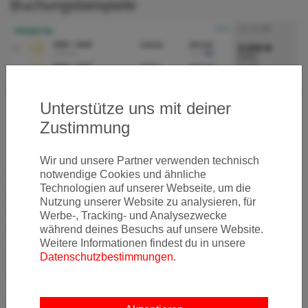
Buchungsbeispiele
Unterstütze uns mit deiner
Zustimmung
Wir und unsere Partner verwenden technisch
notwendige Cookies und ähnliche
Technologien auf unserer Webseite, um die
Lufthansa First Class Partner Sale von
Nutzung unserer Website zu analysieren, für
Frankfurt nach New York -
Werbe-, Tracking- und Analysezwecke
Flughafeninformationen
während deines Besuchs auf unsere Website.
Weitere Informationen findest du in unsere
Wichtige Informationen zum Flughafen Frankfurt
Datenschutzbestimmungen
.
erhalten Sie hier
Wichtige Informationen zu vielen Flughäfen weltweit