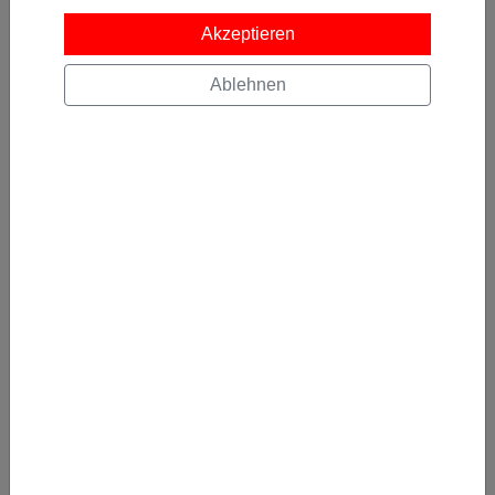
Akzeptieren
Ablehnen