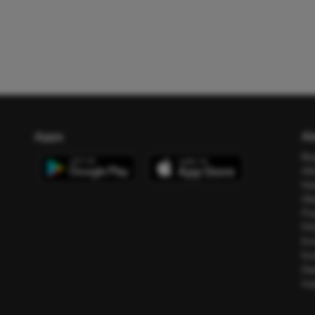
Apps
Ab
Bl
All
Ho
Üb
Pr
FA
Err
Ko
Da
Im