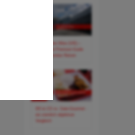
✈️ Flughafen Wien (VIE) –
Der smarte Premium-Guide
für entspanntes Reisen
DO & CO vs. Gate-Gourmet -
ein ziemlich objektiver
Vergleich