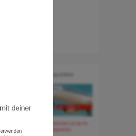
Recent Blog entries
mit deiner
60 Euro Gutschein auf der Air
France Langstrecke
 verwenden