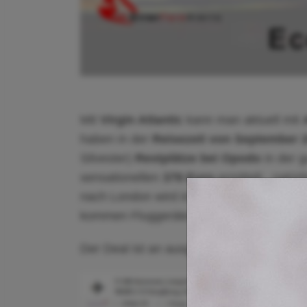
Mit
Virgin Atlantic
kann man aktuell mit
haben in der
Reisezeit von September 
Silvester)
Restplätze bei Opodo
in der g
sensationellen
379 Euro
ermittelt - natü
nach London wird in der Regel von Briti
kommen Fluggeräte von Virgin Atlantic z
Der Deal ist an ausgewähltenTerminen buch