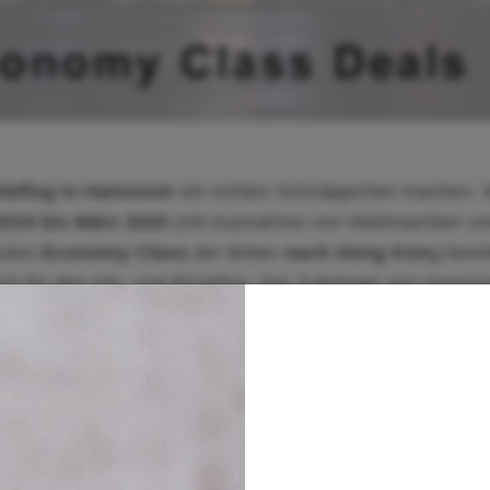
Abflug in Hannover
ein echtes Schnäppchen machen. 
2019 bis März 2020
(mit Ausnahme von Weihnachten u
uten
Economy Class
der Briten
nach Hong Kon
g berei
rlich für den Hin- und Rückflug. Der Zubringer von Hanno
sh Airways durchgeführt. Auf der Langstrecke nach Hong
um Einsatz!
bar. Weitere Tarifdetails sind aktuell nicht bekannt!