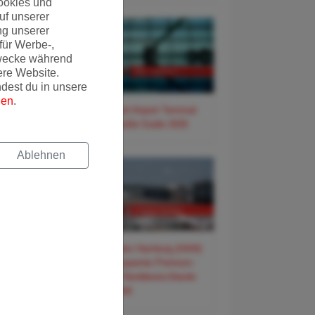
ookies und
uf unserer
ng unserer
für Werbe-,
wecke während
ere Website.
ndest du in unsere
gen
.
✈️ Frankfurt Airport Terminal
3 – Der große Guide 2026
Ablehnen
✈️ Flughafen Hamburg (HAM)
– Der entspannte Premium-
Guide für Norddeutschlands
Tor zur Welt