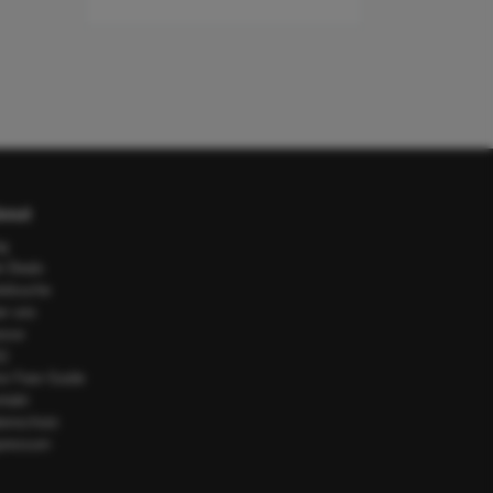
out
og
e Deals
telsuche
er uns
esse
Q
or Fare Guide
ntakt
tenschutz
pressum