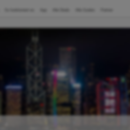
So funktioniert es
App
Alle Deals
Alle Guides
Partner