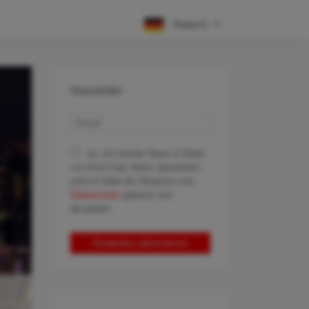
Deutsch
Newsletter
Ja, ich möchte News & Deals
von Error Fare Alerts abonnieren
und ich habe die Hinweise zum
Datenschutz
gelesen und
akzeptiert.
Kostenlos abonnieren