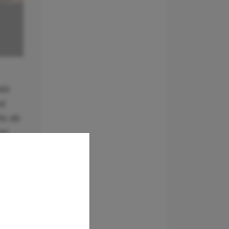
Wir
nd
ts ab
ver
 Kong