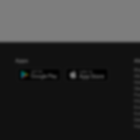
Apps
Ab
Bl
All
Ho
Üb
Pr
FA
Err
Ko
Da
Im