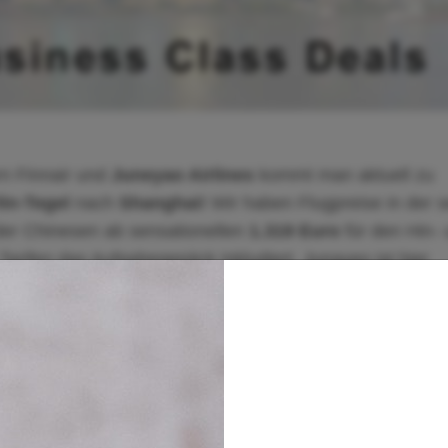
n Finnair und
Juneyao Airlines
kommt man aktuell zu
lin-Tegel
nach
Shanghai!
Wir haben Flugpreise in der s
der Chinesen ab sensationellen
1.319 Euro
für den Hin-
n Tarifen das Aufgabegepäck inkludiert. Junayeo ist hier
 Business Class 3 Gepäckstücke zusätzlich zum
elneuen Boeing 787-9 Dreamlinern mit einer sehr guten
uration angebrachten Sitze lassen sich natürlich in ein
ed Seat). Unsere Blogger-Kollegen von Frankfurtflyer ha
en
hier
einen ausführlichen Bericht verfasst!