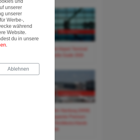
ookies und
uf unserer
ng unserer
für Werbe-,
wecke während
ere Website.
ndest du in unsere
gen
.
✈️ Frankfurt Airport Terminal
3 – Der große Guide 2026
Ablehnen
✈️ Flughafen Hamburg (HAM)
– Der entspannte Premium-
Guide für Norddeutschlands
Tor zur Welt