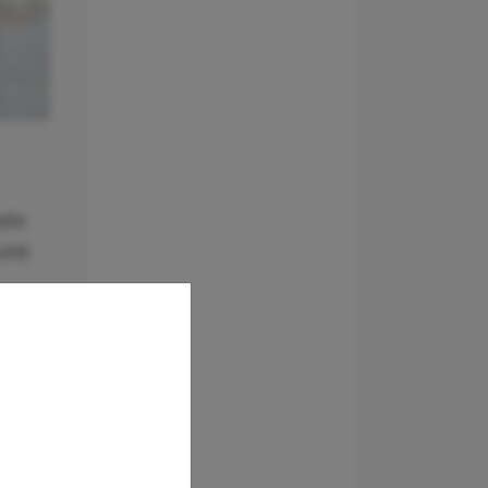
ehr
 und
ben