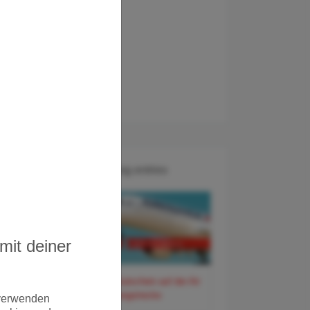
Recent Blog entries
mit deiner
60 Euro Gutschein auf der Air
France Langstrecke
 verwenden