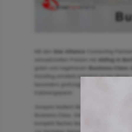
Mit den
Star Alliance
Connecting Partner
sensationellen Preisen mit
Ablfug in Ber
guten und nagelneuen
Business-Class
Rückflug ermittelt.Natürlich ist bei diese
besonders großzügig und gewährt in der
Kabinengepäck!
Junayeo bedient die Langstrecke mit nag
Business-Class. Die in einer 1-2-1-Konfig
komplett flaches Bett verwandeln (Flat B
zur höchsten Service-Klasse der Chines