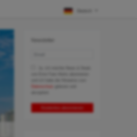
Deutsch
Newsletter
Ja, ich möchte News & Deals
von Error Fare Alerts abonnieren
und ich habe die Hinweise zum
Datenschutz
gelesen und
akzeptiert.
Kostenlos abonnieren