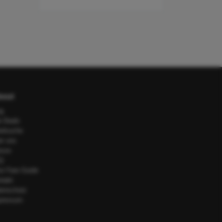
out
og
e Deals
telsuche
er uns
esse
Q
or Fare Guide
ntakt
tenschutz
pressum