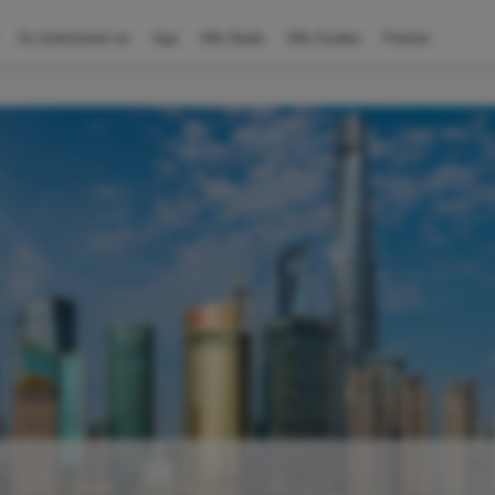
So funktioniert es
App
Alle Deals
Alle Guides
Partner