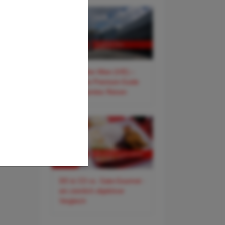
✈️ Flughafen Wien (VIE) –
Der smarte Premium-Guide
für entspanntes Reisen
DO & CO vs. Gate-Gourmet -
ein ziemlich objektiver
Vergleich