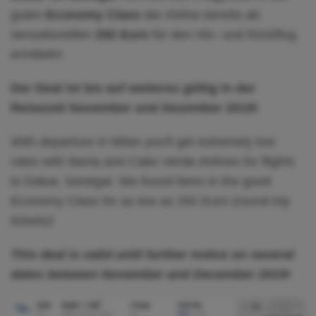
guten
Economy Class
der Airline bereits ab
sensationellen
292 Euro
für den Hin- und Rückflug
ermitteln!
Der Deal ist bis auf weiteres gültig in der
Reisezeit November und Dezember 2019!
With departure in Milan you'll get extremely low
rates with Iberia and Cabo Verde Airlines for flights
to Dakar, Senegal. We found fares in the good
Economy Class for as low as 292 Euro (round trip
tickets)!
This deal is valid until further notice on several
dates between November and December 2019!