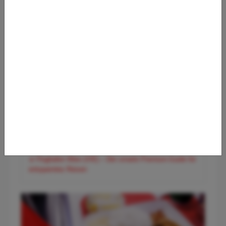
✈️ Flughafen Hamburg (HAM) – Der entspannte Premium-
Guide für Norddeutschlands Tor zur Welt
✈️ Flughafen Wien (VIE) – Der smarte Premium-Guide für
entspanntes Reisen