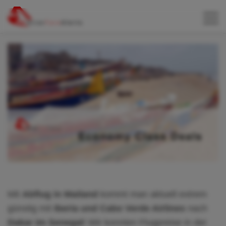
Mit
Abflug in Mailand
kommt man aktuell extrem
günstig mit
Iberia und Cabo Verde Airlines
nach
Dakar im Senegal
! Wir konnten Flugpreise in der