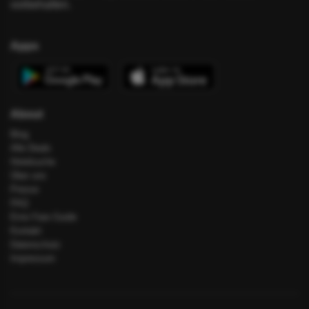
vorbehalten.
Apps
About
Blog
Alle Deals
Hotelsuche
Über uns
Presse
FAQ
Error Fare Guide
Kontakt
Datenschutz
Impressum