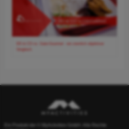
DO & CO vs. Gate-Gourmet - ein ziemlich objektiver
Vergleich
Ein Produkt der © MyActivities GmbH. Alle Rechte