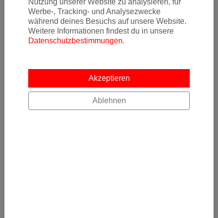
Nutzung unserer Website zu analysieren, für
Weitere Informationen und
Werbe-, Tracking- und Analysezwecke
Buchungsmöglichkeiten erhalten Sie hier
während deines Besuchs auf unsere Website.
Weitere Informationen findest du in unsere
Datenschutzbestimmungen
.
Click here for further information and booking
possibilities
Akzeptieren
Ablehnen
Newsletter
Ja, ich möchte News & Deals von Error Fare Alerts
abonnieren und ich habe die Hinweise zum
Datenschutz
gelesen und akzeptiert.
Kostenlos abonnieren