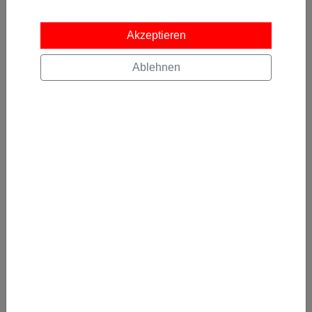
Akzeptieren
Ablehnen