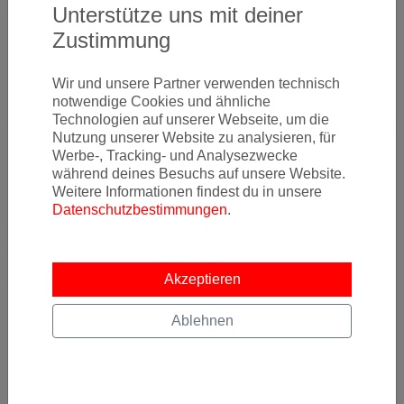
Informationen zum Flugprodukt
Unterstütze uns mit deiner
Zustimmung
Wichtige Informationen zu vielen Fluglinien und
Buchungsklassen erhalten Sie hier
Wir und unsere Partner verwenden technisch
notwendige Cookies und ähnliche
Technologien auf unserer Webseite, um die
Flug-Bewertungen und Reiseberichte zu zahlreichen
Nutzung unserer Website zu analysieren, für
Airlines erhalten Sie hier
Werbe-, Tracking- und Analysezwecke
während deines Besuchs auf unsere Website.
Weitere Informationen findest du in unsere
Datenschutzbestimmungen
.
Qatar Top-Deal von Zürich nach Auckland -
Weitere Informationen und Buchung
Akzeptieren
Weitere Informationen und Buchungsmöglichkeiten ab Zürich
gibt's hier
Ablehnen