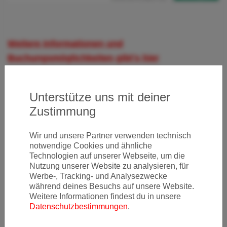
Weitere Informationen und
Buchungsmöglichkeiten gibt's hier
Newsletter
Unterstütze uns mit deiner
Zustimmung
Wir und unsere Partner verwenden technisch
Ja, ich möchte News & Deals von Error Fare Alerts
notwendige Cookies und ähnliche
abonnieren und ich habe die Hinweise zum
Datenschutz
Technologien auf unserer Webseite, um die
gelesen und akzeptiert.
Nutzung unserer Website zu analysieren, für
Werbe-, Tracking- und Analysezwecke
Kostenlos abonnieren
während deines Besuchs auf unsere Website.
Weitere Informationen findest du in unsere
Datenschutzbestimmungen
.