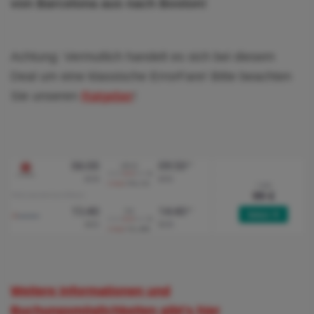
von Barcelona aus nach Boston!
Achtung: Vermutlich handelt es sich bei diesem
Deal um eine klassische ErrorFare! Bitte beachten
Sie unseren
Ratgeber
!
Weitere Informationen und
Buchungsmöglichkeiten gibt's hier