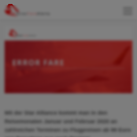
Mit der Star Alliance kommt man in den
Reisemonaten Januar und Februar 2020 an
zahlreichen Terminen zu Flugpreisen ab 99 Euro