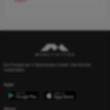
Vergleich
Ein Produkt der © MyActivities GmbH. Alle Rechte
vorbehalten.
Apps
About