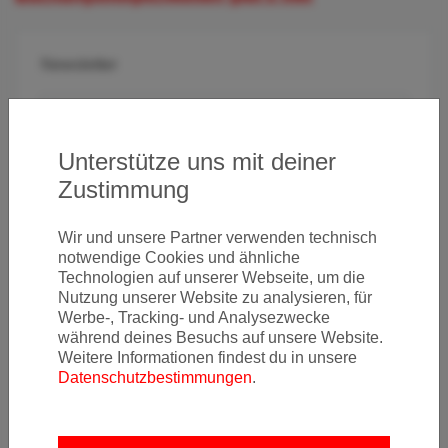
Newsletter
Ja, ich möchte News & Deals von Error Fare Alerts
Unterstütze uns mit deiner
abonnieren und ich habe die Hinweise zum
Datenschutz
Zustimmung
gelesen und akzeptiert.
Wir und unsere Partner verwenden technisch
Kostenlos abonnieren
notwendige Cookies und ähnliche
Technologien auf unserer Webseite, um die
Nutzung unserer Website zu analysieren, für
Werbe-, Tracking- und Analysezwecke
während deines Besuchs auf unsere Website.
Weitere Informationen findest du in unsere
Datenschutzbestimmungen
.