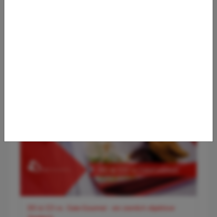
✈️ Flughafen Wien (VIE) – Der smarte Premium-Guide für
entspanntes Reisen
DO & CO vs. Gate-Gourmet - ein ziemlich objektiver