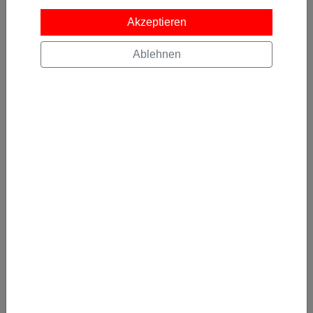
Akzeptieren
Ablehnen