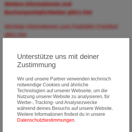
Weitere Informationen und
Buchungsmöglichkeiten gibt's hier
Wichtige Informationen zum Flughafen Frankfurt
gibt's hier
Newsletter
Unterstütze uns mit deiner
Zustimmung
Wir und unsere Partner verwenden technisch
Ja, ich möchte News & Deals von Error Fare Alerts
notwendige Cookies und ähnliche
abonnieren und ich habe die Hinweise zum
Datenschutz
Technologien auf unserer Webseite, um die
gelesen und akzeptiert.
Nutzung unserer Website zu analysieren, für
Werbe-, Tracking- und Analysezwecke
Kostenlos abonnieren
während deines Besuchs auf unsere Website.
Weitere Informationen findest du in unsere
Datenschutzbestimmungen
.