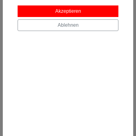
Akzeptieren
Ablehnen