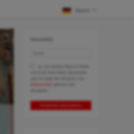
Deutsch
Newsletter
Ja, ich möchte News & Deals
von Error Fare Alerts abonnieren
und ich habe die Hinweise zum
Datenschutz
gelesen und
akzeptiert.
Kostenlos abonnieren