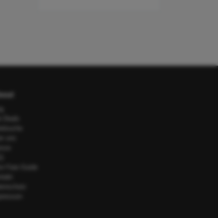
out
og
e Deals
telsuche
er uns
esse
Q
or Fare Guide
ntakt
tenschutz
pressum