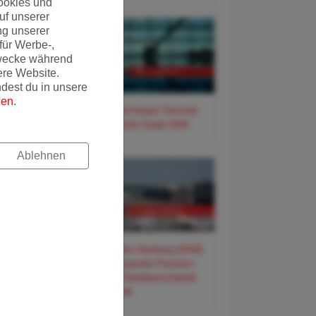
ookies und
uf unserer
ng unserer
für Werbe-,
wecke während
ere Website.
ndest du in unsere
gen
.
✈️ Frankfurt Airport Terminal
3 – Der große Guide 2026
Ablehnen
✈️ Flughafen Hamburg (HAM)
– Der entspannte Premium-
Guide für Norddeutschlands
Tor zur Welt