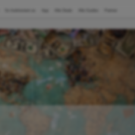
So funktioniert es
App
Alle Deals
Alle Guides
Partner