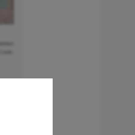
ählten
Cook-