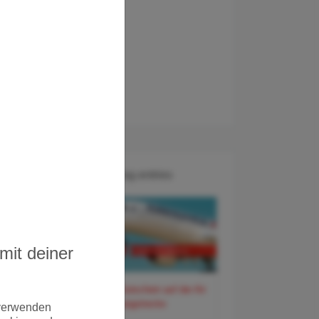
Recent Blog entries
mit deiner
60 Euro Gutschein auf der Air
France Langstrecke
 verwenden