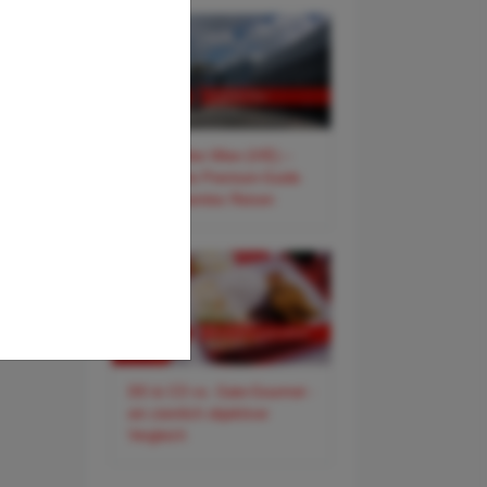
✈️ Flughafen Wien (VIE) –
Der smarte Premium-Guide
für entspanntes Reisen
DO & CO vs. Gate-Gourmet -
ein ziemlich objektiver
Vergleich