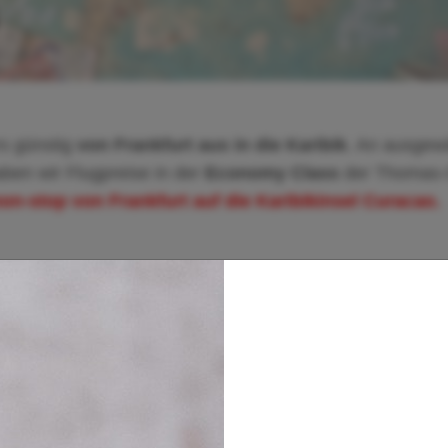
s günstig
von Frankfurt aus in die Karibik
. An ausgew
ben wir Flugpreise in der
Economy Class
der Thomas-
on-stop von Frankfurt auf die Karibikinsel Curacao.