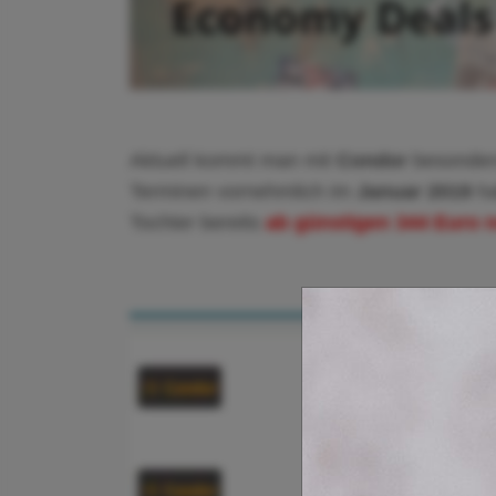
Aktuell kommt man mit
Condor
besonder
Terminen vornehmlich im
Januar 2019
ha
Tochter bereits
ab günstigen 344 Euro n