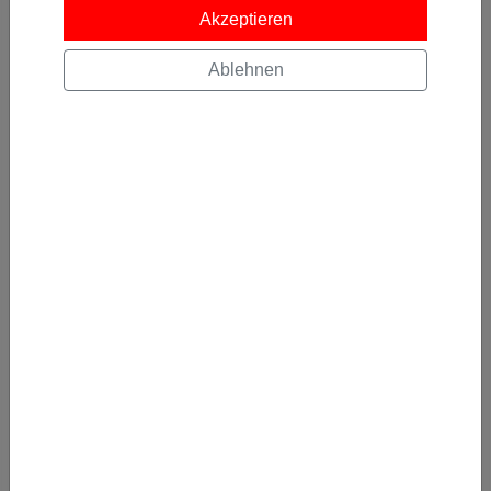
Akzeptieren
Ablehnen